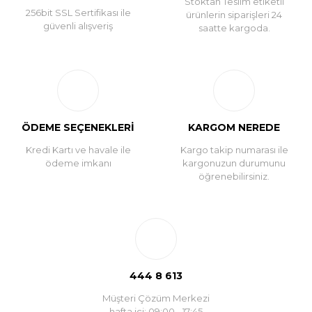
Stoktan Teslim etiketli
256bit SSL Sertifikası ile
ürünlerin siparişleri 24
güvenli alışveriş
saatte kargoda.
ÖDEME SEÇENEKLERİ
KARGOM NEREDE
Kredi Kartı ve havale ile
Kargo takip numarası ile
ödeme imkanı
kargonuzun durumunu
öğrenebilirsiniz.
444 8 613
Müşteri Çözüm Merkezi
hafta içi: 09:00 - 17:45