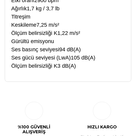
Etki oranı2900 bpm
Ağırlık1,7 kg / 3,7 lb
Titreşim
Keskileme7,25 m/s²
Ölçüm belirsizliği K1,22 m/s²
Gürültü emisyonu
Ses basınç seviyesi94 dB(A)
Ses gücü seviyesi (LwA)105 dB(A)
Ölçüm belirsizliği K3 dB(A)
Bu ürüne ilk yorumu siz yapın!
Yorum Yaz
%100 GÜVENLİ
HIZLI KARGO
ALIŞVERİŞ