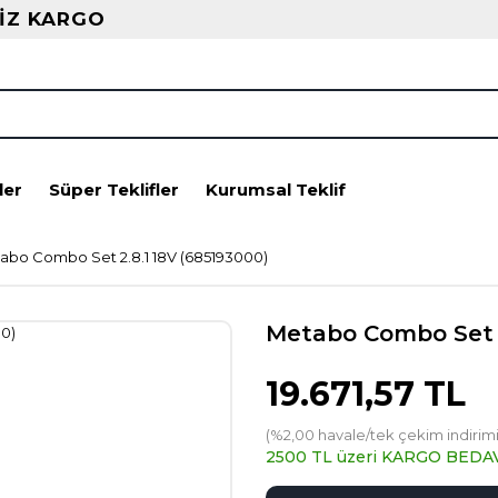
İZ KARGO
ler
Süper Teklifler
Kurumsal Teklif
abo Combo Set 2.8.1 18V (685193000)
Metabo Combo Set 2
19.671,57 TL
(%2,00 havale/tek çekim indirimi
2500 TL üzeri KARGO BEDA