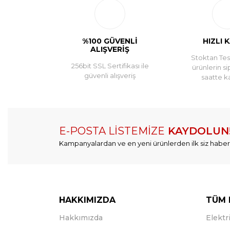
%100 GÜVENLİ
HIZLI 
ALIŞVERİŞ
Stoktan Tesl
256bit SSL Sertifikası ile
ürünlerin si
güvenli alışveriş
saatte k
E-POSTA LİSTEMİZE
KAYDOLUN
Kampanyalardan ve en yeni ürünlerden ilk siz haber
HAKKIMIZDA
TÜM 
Hakkımızda
Elektri