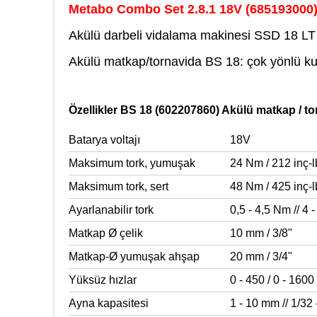
Metabo Combo Set 2.8.1 18V (685193000
Akülü darbeli vidalama makinesi SSD 18 LT 2
Akülü matkap/tornavida BS 18: çok yönlü ku
Özellikler BS 18 (602207860) Akülü matkap / t
Batarya voltajı
18V
Maksimum tork, yumuşak
24 Nm / 212 inç-l
Maksimum tork, sert
48 Nm / 425 inç-l
Ayarlanabilir tork
0,5 - 4,5 Nm // 4 -
Matkap Ø çelik
10 mm / 3/8"
Matkap-Ø yumuşak ahşap
20 mm / 3/4"
Yüksüz hızlar
0 - 450 / 0 - 160
Ayna kapasitesi
1 - 10 mm // 1/32 