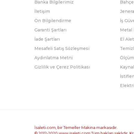
Banka Bilgilerimiz
Bahçe 
İletişim
Jenera
Ön Bilgilendirme
İş Güv
Garanti Şartları
Metal 
İade Şartları
El Alet
Mesafeli Satış Sözleşmesi
Temizl
Aydınlatma Metni
Ölçüm 
Gizlilik ve Çerez Politikası
Kayna
İstifl
Elektr
İsaleti.com, bir Temeller Makina markasıdır.
© 2012-2020 www.isaleti.com Tüm hakları saklıdır. Kred