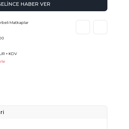
GELİNCE HABER VER
rbeli Matkaplar
00
EUR + KDV
erle
ri