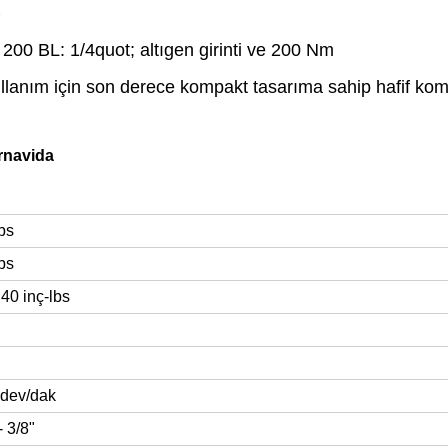
)
00 BL: 1/4quot; altıgen girinti ve 200 Nm
llanım için son derece kompakt tasarıma sahip hafif ko
ornavida
bs
bs
 40 inç-lbs
0 dev/dak
- 3/8"