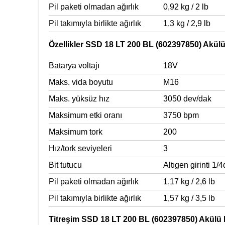
Pil paketi olmadan ağırlık
0,92 kg / 2 lb
Pil takımıyla birlikte ağırlık
1,3 kg / 2,9 lb
Özellikler SSD 18 LT 200 BL (602397850) Akül
Batarya voltajı
18V
Maks. vida boyutu
M16
Maks. yüksüz hız
3050 dev/dak
Maksimum etki oranı
3750 bpm
Maksimum tork
200
Hız/tork seviyeleri
3
Bit tutucu
Altıgen girinti 1/
Pil paketi olmadan ağırlık
1,17 kg / 2,6 lb
Pil takımıyla birlikte ağırlık
1,57 kg / 3,5 lb
Titreşim SSD 18 LT 200 BL (602397850) Akülü 