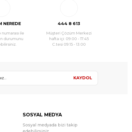
 NEREDE
444 8 613
 numarası ile
Müşteri Çözüm Merkezi
un durumunu
hafta içi: 09:00 - 17:45
ilirsiniz.
C.tesi 09:15 - 13:00
KAYDOL
SOSYAL MEDYA
Sosyal medyada bizi takip
edebilirsiniz.