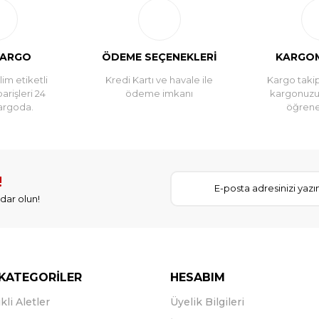
Yorum Yaz
KARGO
ÖDEME SEÇENEKLERİ
KARGOM
im etiketli
Kredi Kartı ve havale ile
Kargo takip
parişleri 24
ödeme imkanı
kargonuz
argoda.
öğreneb
!
dar olun!
KATEGORİLER
HESABIM
kli Aletler
Üyelik Bilgileri