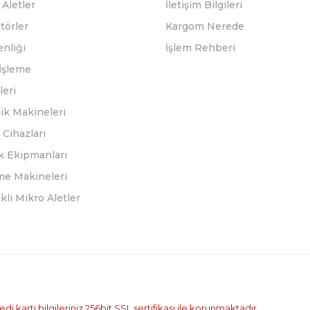
Aletler
İletişim Bilgileri
törler
Kargom Nerede
enliği
İşlem Rehberi
İşleme
leri
ik Makineleri
Cihazları
k Ekipmanları
eme Makineleri
ikli Mikro Aletler
i kartı bilgileriniz 256bit SSL sertifikası ile korunmaktadır.