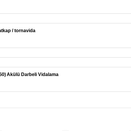
tkap / tornavida
0) Akülü Darbeli Vidalama
Bu ürüne ilk yorumu siz yapın!