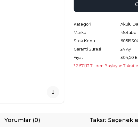
Kategori
Akülü Da
Marka
Metabo
Stok Kodu
6851930
Garanti Süresi
24 Ay
Fiyat
304,50 
* 2.571,13 TL den Başlayan Taksitl
Yorumlar (0)
Taksit Seçenekle