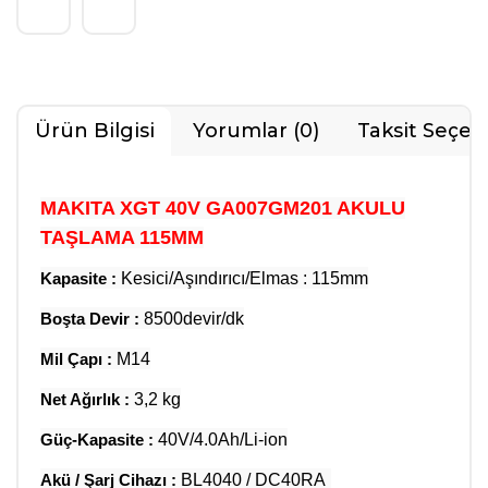
Ürün Bilgisi
Yorumlar (0)
Taksit Seçen
MAKITA XGT 40V GA007GM201 AKULU
TAŞLAMA 115MM
Kapasite :
Kesici/Aşındırıcı/Elmas : 115mm
Boşta Devir :
8500devir/dk
Mil Çapı :
M14
Net Ağırlık :
3,2 kg
Güç-Kapasite :
40V/4.0Ah/Li-ion
Akü / Şarj Cihazı :
BL4040 / DC40RA