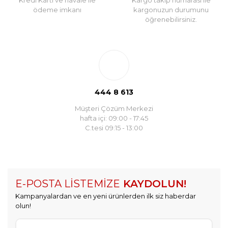
Kredi Kartı ve havale ile
Kargo takip numarası ile
ödeme imkanı
kargonuzun durumunu
öğrenebilirsiniz.
444 8 613
Müşteri Çözüm Merkezi
hafta içi: 09:00 - 17:45
C.tesi 09:15 - 13:00
E-POSTA LİSTEMİZE
KAYDOLUN!
Kampanyalardan ve en yeni ürünlerden ilk siz haberdar
olun!