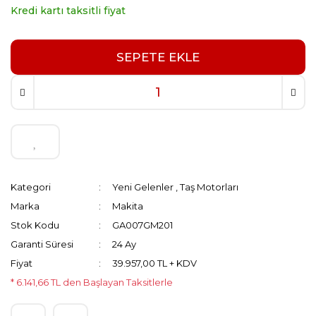
Kredi kartı taksitli fiyat
SEPETE EKLE
Kategori
Yeni Gelenler
,
Taş Motorları
Marka
Makita
Stok Kodu
GA007GM201
Garanti Süresi
24 Ay
Fiyat
39.957,00 TL + KDV
* 6.141,66 TL den Başlayan Taksitlerle