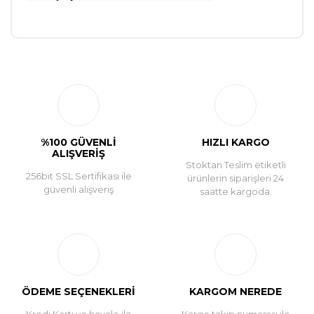
Bu ürüne ilk yorumu siz yapın!
Yorum Yaz
%100 GÜVENLİ
HIZLI KARGO
ALIŞVERİŞ
Stoktan Teslim etiketli
256bit SSL Sertifikası ile
ürünlerin siparişleri 24
güvenli alışveriş
saatte kargoda.
ÖDEME SEÇENEKLERİ
KARGOM NEREDE