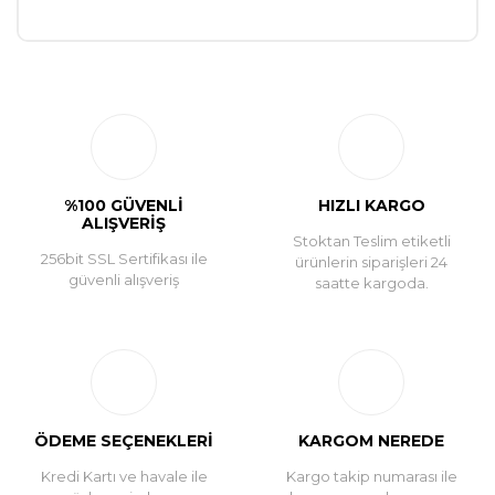
Bu ürüne ilk yorumu siz yapın!
Yorum Yaz
%100 GÜVENLİ
HIZLI KARGO
ALIŞVERİŞ
Stoktan Teslim etiketli
256bit SSL Sertifikası ile
ürünlerin siparişleri 24
güvenli alışveriş
saatte kargoda.
ÖDEME SEÇENEKLERİ
KARGOM NEREDE
Kredi Kartı ve havale ile
Kargo takip numarası ile