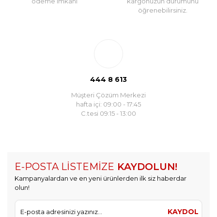
ödeme imkanı
kargonuzun durumunu
öğrenebilirsiniz.
444 8 613
Müşteri Çözüm Merkezi
hafta içi: 09:00 - 17:45
C.tesi 09:15 - 13:00
E-POSTA LİSTEMİZE
KAYDOLUN!
Kampanyalardan ve en yeni ürünlerden ilk siz haberdar
olun!
KAYDOL