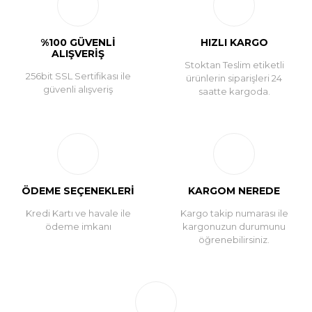
Yorum Yaz
%100 GÜVENLİ
HIZLI KARGO
ALIŞVERİŞ
Stoktan Teslim etiketli
256bit SSL Sertifikası ile
ürünlerin siparişleri 24
güvenli alışveriş
saatte kargoda.
ÖDEME SEÇENEKLERİ
KARGOM NEREDE
Kredi Kartı ve havale ile
Kargo takip numarası ile
ödeme imkanı
kargonuzun durumunu
öğrenebilirsiniz.