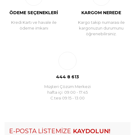
ÖDEME SEÇENEKLERİ
KARGOM NEREDE
Kredi Kartı ve havale ile
Kargo takip numarası ile
ödeme imkanı
kargonuzun durumunu
öğrenebilirsiniz.
444 8 613
Müşteri Çözüm Merkezi
hafta içi: 09:00 - 17:45
C.tesi 09:15 - 13:00
E-POSTA LİSTEMİZE
KAYDOLUN!