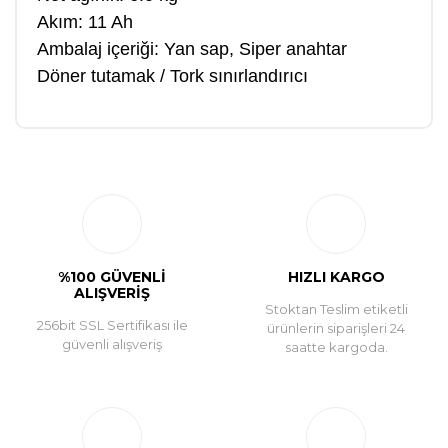
Akım: 11 Ah
Ambalaj içeriği: Yan sap, Siper anahtar
Döner tutamak / Tork sınırlandırıcı
Bu ürüne ilk yorumu siz yapın!
Yorum Yaz
%100 GÜVENLİ
HIZLI KARGO
ALIŞVERİŞ
Stoktan Teslim etiketli
256bit SSL Sertifikası ile
ürünlerin siparişleri 24
güvenli alışveriş
saatte kargoda.