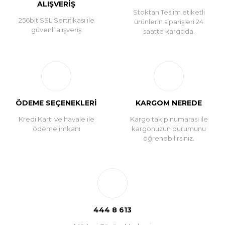
ALIŞVERİŞ
Stoktan Teslim etiketli
256bit SSL Sertifikası ile
ürünlerin siparişleri 24
güvenli alışveriş
saatte kargoda.
ÖDEME SEÇENEKLERİ
KARGOM NEREDE
Kredi Kartı ve havale ile
Kargo takip numarası ile
ödeme imkanı
kargonuzun durumunu
öğrenebilirsiniz.
444 8 613