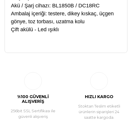
Akü / Şarj cihazı: BL1850B / DC18RC
Ambalaj içeriği: testere, dikey kıskaç, üçgen
gönye, toz torbası, uzatma kolu
Çift akülü - Led ışıklı
Bu ürüne ilk yorumu siz yapın!
Yorum Yaz
%100 GÜVENLİ
HIZLI KARGO
ALIŞVERİŞ
Stoktan Teslim etiketli
256bit SSL Sertifikası ile
ürünlerin siparişleri 24
güvenli alışveriş
saatte kargoda.