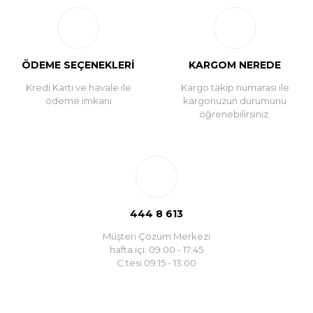
ÖDEME SEÇENEKLERİ
KARGOM NEREDE
Kredi Kartı ve havale ile
Kargo takip numarası ile
ödeme imkanı
kargonuzun durumunu
öğrenebilirsiniz.
444 8 613
Müşteri Çözüm Merkezi
hafta içi: 09:00 - 17:45
C.tesi 09:15 - 13:00