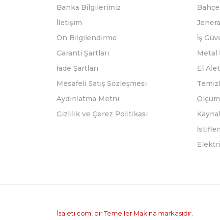
Banka Bilgilerimiz
Bahçe 
İletişim
Jenera
Ön Bilgilendirme
İş Güv
Garanti Şartları
Metal 
İade Şartları
El Alet
Mesafeli Satış Sözleşmesi
Temizl
Aydınlatma Metni
Ölçüm 
Gizlilik ve Çerez Politikası
Kayna
İstifl
Elektr
İsaleti.com, bir Temeller Makina markasıdır.