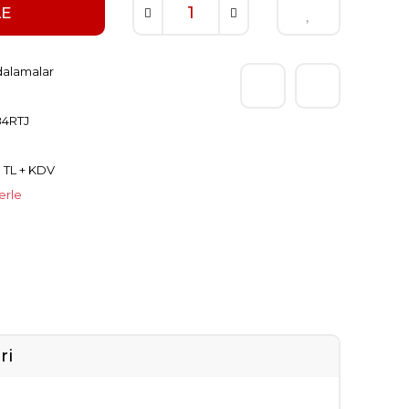
LE
dalamalar
4RTJ
0 TL + KDV
erle
ri