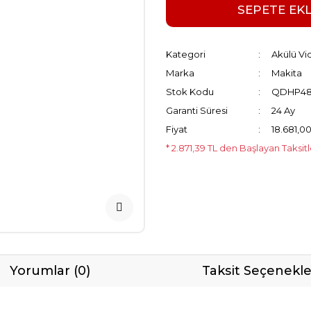
SEPETE EK
Kategori
Akülü Vi
Marka
Makita
Stok Kodu
QDHP48
Garanti Süresi
24 Ay
Fiyat
18.681,0
* 2.871,39 TL den Başlayan Taksitl
Yorumlar (0)
Taksit Seçenekle