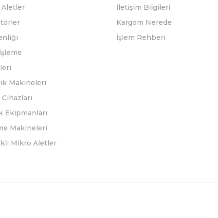
Aletler
İletişim Bilgileri
törler
Kargom Nerede
enliği
İşlem Rehberi
İşleme
leri
ik Makineleri
Cihazları
k Ekipmanları
eme Makineleri
ikli Mikro Aletler