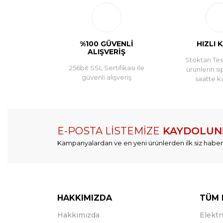
%100 GÜVENLİ
HIZLI 
ALIŞVERİŞ
Stoktan Tesl
256bit SSL Sertifikası ile
ürünlerin si
güvenli alışveriş
saatte k
E-POSTA LİSTEMİZE
KAYDOLUN
Kampanyalardan ve en yeni ürünlerden ilk siz haber
HAKKIMIZDA
TÜM 
Hakkımızda
Elektri