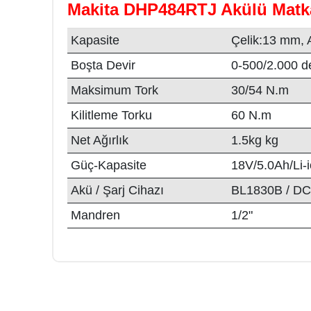
Makita DHP484RTJ Akülü Matk
Kapasite
Çelik:13 mm,
Boşta Devir
0-500/2.000 d
Maksimum Tork
30/54 N.m
Kilitleme Torku
60 N.m
Net Ağırlık
1.5kg kg
Güç-Kapasite
18V/5.0Ah/Li-
Akü / Şarj Cihazı
BL1830B / D
Mandren
1/2"