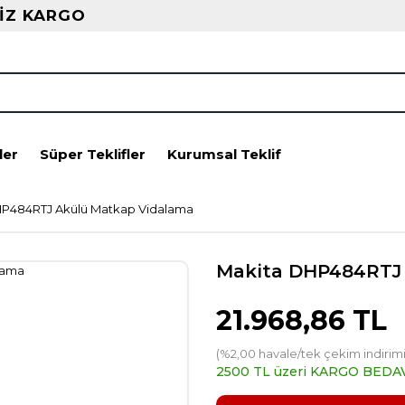
İZ KARGO
ler
Süper Teklifler
Kurumsal Teklif
HP484RTJ Akülü Matkap Vidalama
Makita DHP484RTJ
21.968,86 TL
(%2,00 havale/tek çekim indirimi
2500 TL üzeri KARGO BEDA