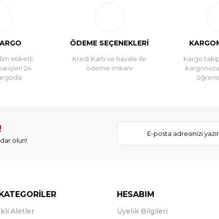
Yorum Yaz
KARGO
ÖDEME SEÇENEKLERİ
KARGOM
im etiketli
Kredi Kartı ve havale ile
Kargo takip
parişleri 24
ödeme imkanı
kargonuz
argoda.
öğreneb
!
dar olun!
KATEGORİLER
HESABIM
kli Aletler
Üyelik Bilgileri