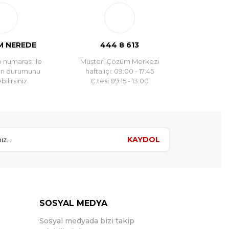
 NEREDE
444 8 613
 numarası ile
Müşteri Çözüm Merkezi
un durumunu
hafta içi: 09:00 - 17:45
ilirsiniz.
C.tesi 09:15 - 13:00
KAYDOL
SOSYAL MEDYA
Sosyal medyada bizi takip