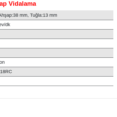
ap Vidalama
 Ahşap:38 mm, Tuğla:13 mm
ev/dk
ion
C18RC
Bu ürüne ilk yorumu siz yapın!