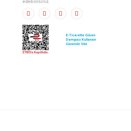
edebilirsiniz.
E-Ticarette Güven
Damgası Kullanan
Güvenilir Site