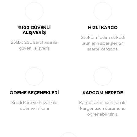
Yorum Yaz
%100 GÜVENLİ
HIZLI KARGO
ALIŞVERİŞ
Stoktan Teslim etiketli
256bit SSL Sertifikası ile
ürünlerin siparişleri 24
güvenli alışveriş
saatte kargoda.
ÖDEME SEÇENEKLERİ
KARGOM NEREDE
Kredi Kartı ve havale ile
Kargo takip numarası ile
ödeme imkanı
kargonuzun durumunu
öğrenebilirsiniz.