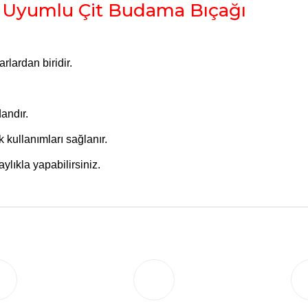
 Uyumlu Çit Budama Bıçağı
lardan biridir.
.
dandır.
 kullanımları sağlanır.
ylıkla yapabilirsiniz.
Bu ürüne ilk yorumu siz yapın!
Yorum Yaz