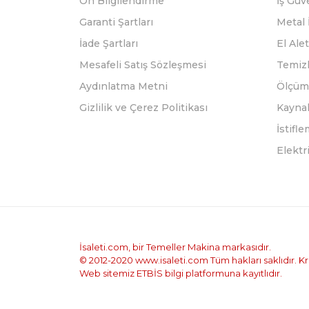
Ön Bilgilendirme
İş Güv
Garanti Şartları
Metal 
İade Şartları
El Alet
Mesafeli Satış Sözleşmesi
Temizl
Aydınlatma Metni
Ölçüm 
Gizlilik ve Çerez Politikası
Kayna
İstifl
Elektr
İsaleti.com, bir Temeller Makina markasıdır.
© 2012-2020 www.isaleti.com Tüm hakları saklıdır. Kred
Web sitemiz ETBİS bilgi platformuna kayıtlıdır.