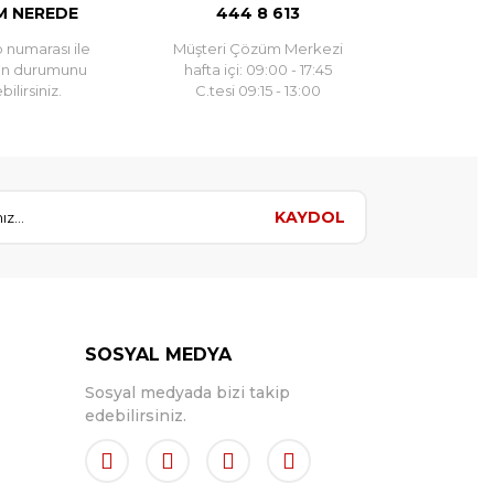
 NEREDE
444 8 613
 numarası ile
Müşteri Çözüm Merkezi
un durumunu
hafta içi: 09:00 - 17:45
ilirsiniz.
C.tesi 09:15 - 13:00
KAYDOL
SOSYAL MEDYA
Sosyal medyada bizi takip
edebilirsiniz.