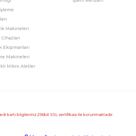
enliği
İşlem Rehberi
İşleme
leri
ik Makineleri
Cihazları
k Ekipmanları
eme Makineleri
ikli Mikro Aletler
i kartı bilgileriniz 256bit SSL sertifikası ile korunmaktadır.