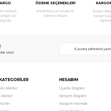
KARGO
ÖDEME SEÇENEKLERİ
KARGOM
im etiketli
Kredi Kartı ve havale ile
Kargo takip
parişleri 24
ödeme imkanı
kargonuz
argoda.
öğreneb
!
dar olun!
KATEGORİLER
HESABIM
kli Aletler
Üyelik Bilgileri
Aletler
İletişim Bilgileri
törler
Kargom Nerede