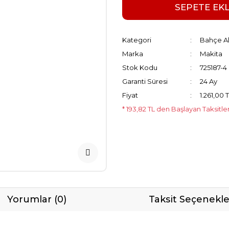
SEPETE EK
Kategori
Bahçe Al
Marka
Makita
Stok Kodu
725187-4
Garanti Süresi
24 Ay
Fiyat
1.261,00 
* 193,82 TL den Başlayan Taksitle
Yorumlar (0)
Taksit Seçenekle