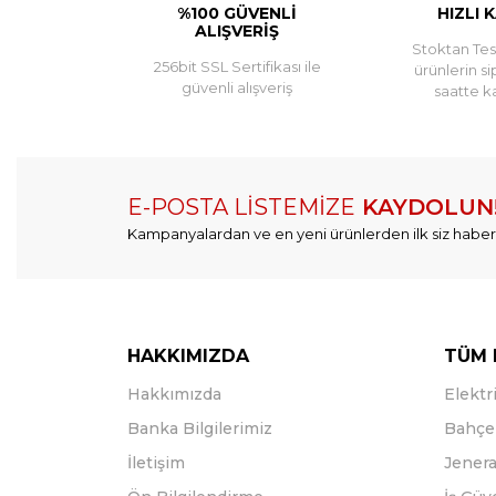
%100 GÜVENLİ
HIZLI 
ALIŞVERİŞ
Stoktan Tesl
256bit SSL Sertifikası ile
ürünlerin si
güvenli alışveriş
saatte k
E-POSTA LİSTEMİZE
KAYDOLUN
Kampanyalardan ve en yeni ürünlerden ilk siz haber
HAKKIMIZDA
TÜM 
Hakkımızda
Elektri
Banka Bilgilerimiz
Bahçe 
İletişim
Jenera