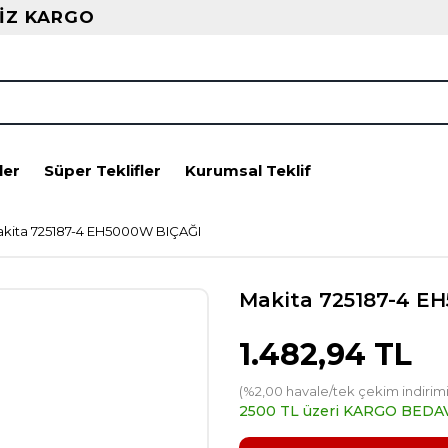
İZ KARGO
ler
Süper Teklifler
Kurumsal Teklif
kita 725187-4 EH5000W BIÇAĞI
Makita 725187-4 E
1.482,94 TL
(%2,00 havale/tek çekim indirimi
2500 TL üzeri KARGO BEDA