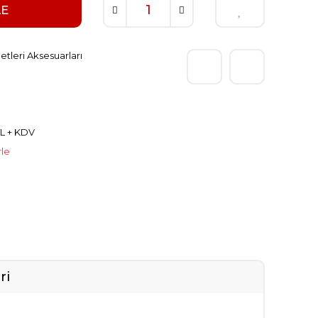
LE
etleri Aksesuarları
TL + KDV
rle
ri