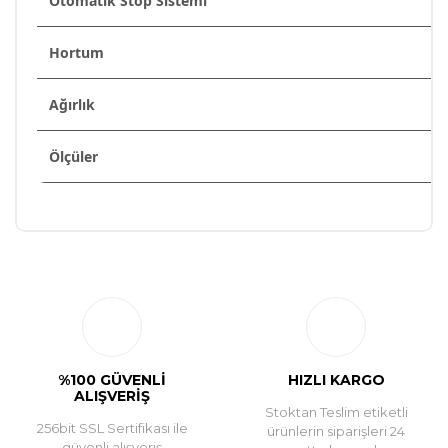
Otomatik Stop Sistemi
Hortum
Ağırlık
Ölçüler
Bu ürüne ilk yorumu siz yapın!
Yorum Yaz
%100 GÜVENLİ
HIZLI KARGO
ALIŞVERİŞ
Stoktan Teslim etiketli
256bit SSL Sertifikası ile
ürünlerin siparişleri 24
güvenli alışveriş