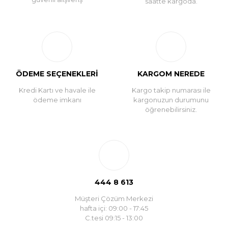
saatte kargoda.
ÖDEME SEÇENEKLERİ
KARGOM NEREDE
Kredi Kartı ve havale ile
Kargo takip numarası ile
ödeme imkanı
kargonuzun durumunu
öğrenebilirsiniz.
444 8 613
Müşteri Çözüm Merkezi
hafta içi: 09:00 - 17:45
C.tesi 09:15 - 13:00