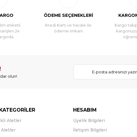
unlu geldi ,yetkili arkadaşlarla iletişime geçtim,hemen yenisini tedarik
KARGO
ÖDEME SEÇENEKLERİ
KARGOM
im etiketli
Kredi Kartı ve havale ile
Kargo takip
parişleri 24
ödeme imkanı
kargonuz
argoda.
öğreneb
!
dar olun!
KATEGORİLER
HESABIM
kli Aletler
Üyelik Bilgileri
Aletler
İletişim Bilgileri