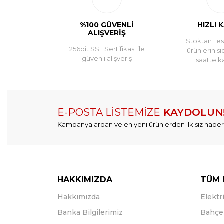
firma teşekürü çok hak ediyor.aletin başlık kısmı sor
yapabilirsiniz.
%100 GÜVENLİ
HIZLI 
hakan ışık | 19/04/2024
ALIŞVERİŞ
Stoktan Tesl
256bit SSL Sertifikası ile
ürünlerin si
Yorum Yaz
güvenli alışveriş
saatte k
E-POSTA LİSTEMİZE
KAYDOLUN
Kampanyalardan ve en yeni ürünlerden ilk siz haber
HAKKIMIZDA
TÜM 
Hakkımızda
Elektri
Banka Bilgilerimiz
Bahçe 