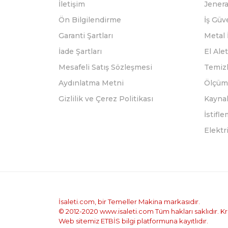
İletişim
Jenera
Ön Bilgilendirme
İş Güv
Garanti Şartları
Metal 
İade Şartları
El Alet
Mesafeli Satış Sözleşmesi
Temizl
Aydınlatma Metni
Ölçüm 
Gizlilik ve Çerez Politikası
Kayna
İstifl
Elektr
İsaleti.com, bir Temeller Makina markasıdır.
© 2012-2020 www.isaleti.com Tüm hakları saklıdır. Kred
Web sitemiz ETBİS bilgi platformuna kayıtlıdır.