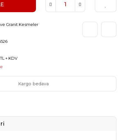
LE
ve Granit Kesmeler
526
 TL + KDV
le
Kargo bedava
ri