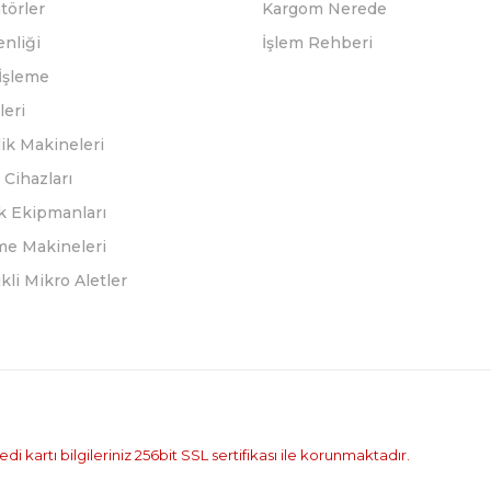
törler
Kargom Nerede
enliği
İşlem Rehberi
İşleme
leri
ik Makineleri
Cihazları
k Ekipmanları
eme Makineleri
ikli Mikro Aletler
i kartı bilgileriniz 256bit SSL sertifikası ile korunmaktadır.