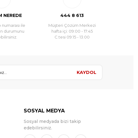
 ederek tarafıma ulaştırdılar.güvenerek alışveriş
 NEREDE
444 8 613
 numarası ile
Müşteri Çözüm Merkezi
un durumunu
hafta içi: 09:00 - 17:45
ilirsiniz.
C.tesi 09:15 - 13:00
KAYDOL
SOSYAL MEDYA
Sosyal medyada bizi takip
edebilirsiniz.