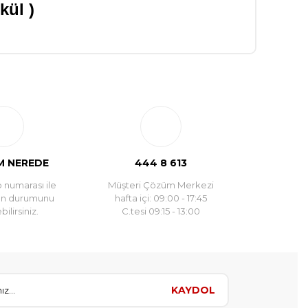
kül )
 NEREDE
444 8 613
 numarası ile
Müşteri Çözüm Merkezi
un durumunu
hafta içi: 09:00 - 17:45
ilirsiniz.
C.tesi 09:15 - 13:00
KAYDOL