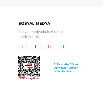
SOSYAL MEDYA
Sosyal medyada bizi takip
edebilirsiniz.
E-Ticarette Güven
Damgası Kullanan
Güvenilir Site