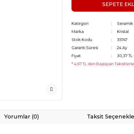
SEPETE EK
Kategori
Seramik 
Marka
Kristal
Stok Kodu
35747
Garanti Süresi
24 Ay
Fiyat
30,37 TL
* 4,67 TL den Başlayan Taksitlerl
Yorumlar (0)
Taksit Seçenekle