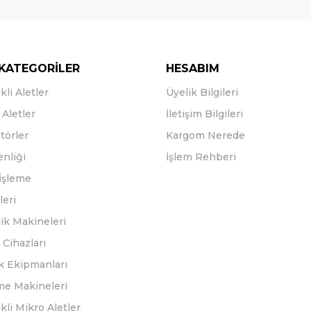
KATEGORİLER
HESABIM
kli Aletler
Üyelik Bilgileri
Aletler
İletişim Bilgileri
törler
Kargom Nerede
enliği
İşlem Rehberi
İşleme
leri
ik Makineleri
Cihazları
k Ekipmanları
eme Makineleri
ikli Mikro Aletler