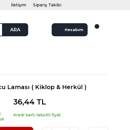
İletişim
Sipariş Takibi
ARA
Hesabım
u Laması ( Kiklop & Herkül )
36,44 TL
)
Kredi kartı taksitli fiyat
VA