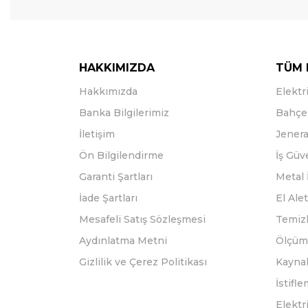
HAKKIMIZDA
TÜM 
Hakkımızda
Elektri
Banka Bilgilerimiz
Bahçe 
İletişim
Jenera
Ön Bilgilendirme
İş Güv
Garanti Şartları
Metal 
İade Şartları
El Alet
Mesafeli Satış Sözleşmesi
Temizl
Aydınlatma Metni
Ölçüm 
Gizlilik ve Çerez Politikası
Kayna
İstifl
Elektr