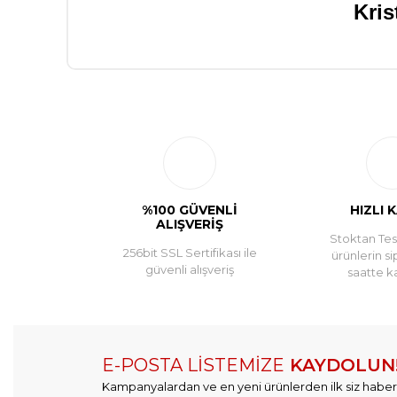
Kris
%100 GÜVENLİ
HIZLI 
ALIŞVERİŞ
Stoktan Tesl
256bit SSL Sertifikası ile
ürünlerin si
güvenli alışveriş
saatte k
E-POSTA LİSTEMİZE
KAYDOLUN
Kampanyalardan ve en yeni ürünlerden ilk siz haber