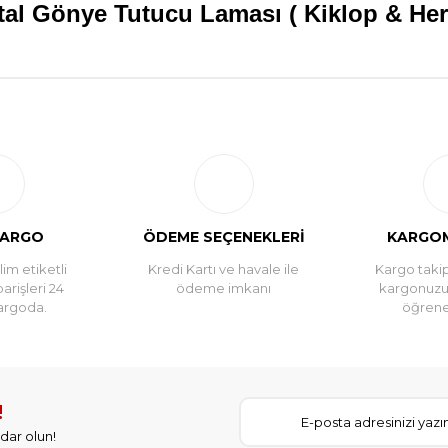
tal Gönye Tutucu Laması ( Kiklop & Her
Bu ürüne ilk yorumu siz yapın!
Yorum Yaz
KARGO
ÖDEME SEÇENEKLERİ
KARGOM
im etiketli
Kredi Kartı ve havale ile
Kargo takip
parişleri 24
ödeme imkanı
kargonuz
argoda.
öğreneb
!
dar olun!