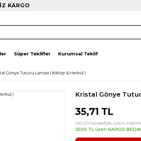
İZ KARGO
ler
Süper Teklifler
Kurumsal Teklif
stal Gönye Tutucu Laması ( Kiklop & Herkül )
Kristal Gönye Tutuc
35,71 TL
(%2,00 havale/tek çekim indirimi
2500 TL üzeri KARGO BEDA