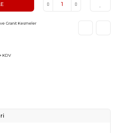
LE
ve Granit Kesmeler
 + KDV
e
ri