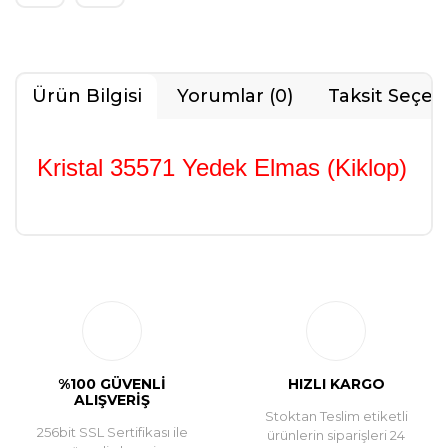
Ürün Bilgisi
Yorumlar (0)
Taksit Seçen
Kristal 35571 Yedek Elmas (Kiklop)
Bu ürüne ilk yorumu siz yapın!
Yorum Yaz
%100 GÜVENLİ
HIZLI KARGO
ALIŞVERİŞ
Stoktan Teslim etiketli
256bit SSL Sertifikası ile
ürünlerin siparişleri 24