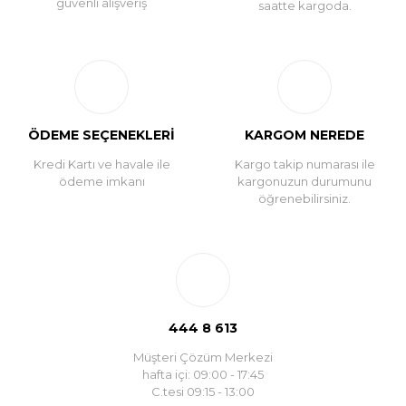
güvenli alışveriş
saatte kargoda.
ÖDEME SEÇENEKLERİ
KARGOM NEREDE
Kredi Kartı ve havale ile
Kargo takip numarası ile
ödeme imkanı
kargonuzun durumunu
öğrenebilirsiniz.
444 8 613
Müşteri Çözüm Merkezi
hafta içi: 09:00 - 17:45
C.tesi 09:15 - 13:00