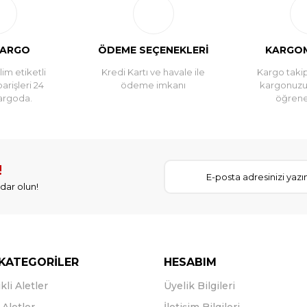
Yorum Yaz
KARGO
ÖDEME SEÇENEKLERİ
KARGOM
im etiketli
Kredi Kartı ve havale ile
Kargo takip
parişleri 24
ödeme imkanı
kargonuz
argoda.
öğreneb
!
dar olun!
KATEGORİLER
HESABIM
kli Aletler
Üyelik Bilgileri