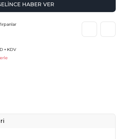
GELİNCE HABER VER
Tırpanlar
SD + KDV
lerle
ri