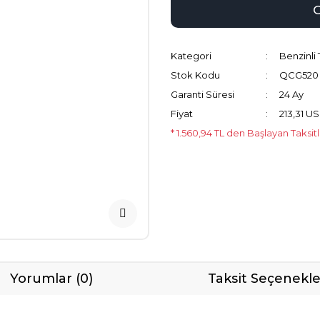
Kategori
Benzinli 
Stok Kodu
QCG520
Garanti Süresi
24 Ay
Fiyat
213,31 U
* 1.560,94 TL den Başlayan Taksit
Yorumlar (0)
Taksit Seçenekle