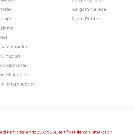
Aletler
İletişim Bilgileri
törler
Kargom Nerede
enliği
İşlem Rehberi
İşleme
leri
ik Makineleri
Cihazları
k Ekipmanları
eme Makineleri
ikli Mikro Aletler
i kartı bilgileriniz 256bit SSL sertifikası ile korunmaktadır.