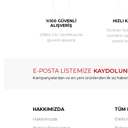
%100 GÜVENLİ
HIZLI 
ALIŞVERİŞ
Stoktan Tesl
256bit SSL Sertifikası ile
ürünlerin si
güvenli alışveriş
saatte k
E-POSTA LİSTEMİZE
KAYDOLUN
Kampanyalardan ve en yeni ürünlerden ilk siz haber
HAKKIMIZDA
TÜM 
Hakkımızda
Elektri