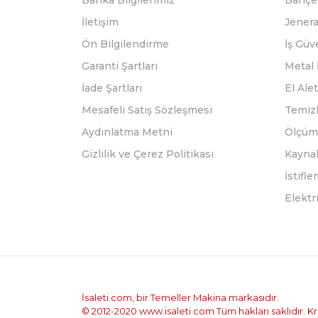
Banka Bilgilerimiz
Bahçe 
İletişim
Jenera
Ön Bilgilendirme
İş Güv
Garanti Şartları
Metal 
İade Şartları
El Alet
Mesafeli Satış Sözleşmesi
Temizl
Aydınlatma Metni
Ölçüm 
Gizlilik ve Çerez Politikası
Kayna
İstifl
Elektr
İsaleti.com, bir Temeller Makina markasıdır.
© 2012-2020 www.isaleti.com Tüm hakları saklıdır. Kred