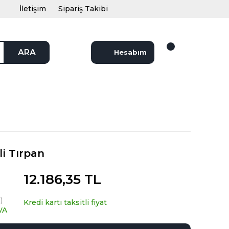
İletişim
Sipariş Takibi
ARA
Hesabım
i Tırpan
12.186,35 TL
)
Kredi kartı taksitli fiyat
VA