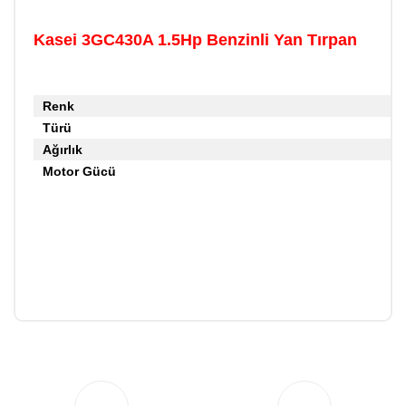
Kasei 3GC430A 1.5Hp Benzinli Yan Tırpan
Renk
Türü
Ağırlık
Motor Gücü
Bu ürüne ilk yorumu siz yapın!