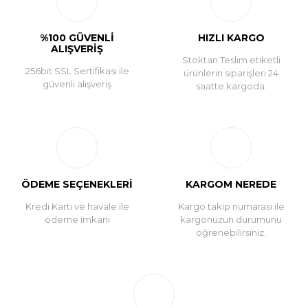
Yorum Yaz
%100 GÜVENLİ
HIZLI KARGO
ALIŞVERİŞ
Stoktan Teslim etiketli
256bit SSL Sertifikası ile
ürünlerin siparişleri 24
güvenli alışveriş
saatte kargoda.
ÖDEME SEÇENEKLERİ
KARGOM NEREDE
Kredi Kartı ve havale ile
Kargo takip numarası ile
ödeme imkanı
kargonuzun durumunu
öğrenebilirsiniz.