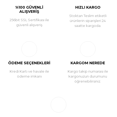
%100 GÜVENLİ
HIZLI KARGO
ALIŞVERİŞ
Stoktan Teslim etiketli
256bit SSL Sertifikası ile
ürünlerin siparişleri 24
güvenli alışveriş
saatte kargoda.
ÖDEME SEÇENEKLERİ
KARGOM NEREDE
Kredi Kartı ve havale ile
Kargo takip numarası ile
ödeme imkanı
kargonuzun durumunu
öğrenebilirsiniz.