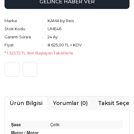
GELİNCE HABER VER
Marka
KAMA by Reis
Stok Kodu
UME46
Garanti Süresi
24 Ay
Fiyat
8.625,00 TL + KDV
* 1.325,72 TL den Başlayan Taksitlerle
Ürün Bilgisi
Yorumlar (0)
Taksit Seçen
Şase
Çelik
Motor / Motor