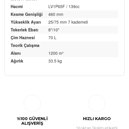
Hacmi
LV1P65F / 139cc
Kesme Genişliği
460 mm
Yükseklik Ayarı
25/75 mm 7 kademeli
Tekerlek Ebatı
8"/10"
Çim Haznesi
70 L
Teorik Çalışma
Alanı
1200 m²
Ağırlık
33.5 kg
Bu ürüne ilk yorumu siz yapın!
Yorum Yaz
%100 GÜVENLİ
HIZLI KARGO
ALIŞVERİŞ
Stoktan Teslim etiketli