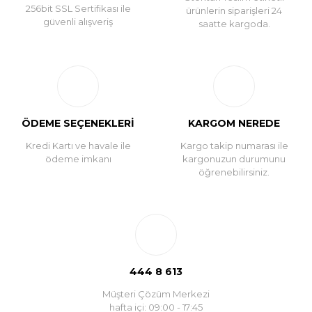
256bit SSL Sertifikası ile
ürünlerin siparişleri 24
güvenli alışveriş
saatte kargoda.
ÖDEME SEÇENEKLERİ
KARGOM NEREDE
Kredi Kartı ve havale ile
Kargo takip numarası ile
ödeme imkanı
kargonuzun durumunu
öğrenebilirsiniz.
444 8 613
Müşteri Çözüm Merkezi
hafta içi: 09:00 - 17:45