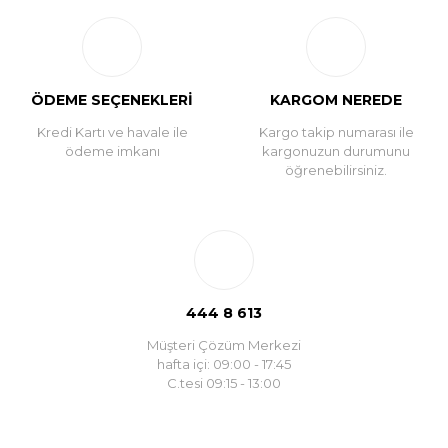
ÖDEME SEÇENEKLERİ
KARGOM NEREDE
Kredi Kartı ve havale ile
Kargo takip numarası ile
ödeme imkanı
kargonuzun durumunu
öğrenebilirsiniz.
444 8 613
Müşteri Çözüm Merkezi
hafta içi: 09:00 - 17:45
C.tesi 09:15 - 13:00