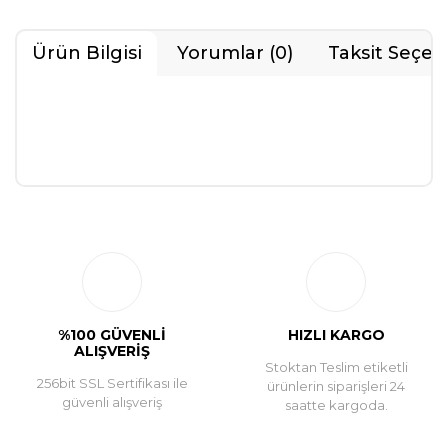
Ürün Bilgisi
Yorumlar (0)
Taksit Seçen
Bu ürüne ilk yorumu siz yapın!
Yorum Yaz
%100 GÜVENLİ
HIZLI KARGO
ALIŞVERİŞ
Stoktan Teslim etiketli
256bit SSL Sertifikası ile
ürünlerin siparişleri 24
güvenli alışveriş
saatte kargoda.