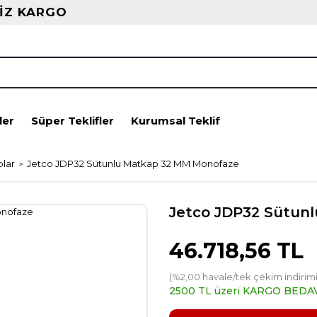
İZ KARGO
ler
Süper Teklifler
Kurumsal Teklif
plar
Jetco JDP32 Sütunlu Matkap 32 MM Monofaze
Jetco JDP32 Sütun
46.718,56 TL
(%2,00 havale/tek çekim indirimi
2500 TL üzeri KARGO BEDA