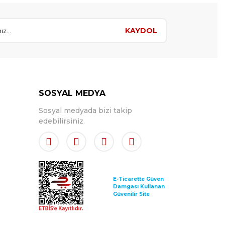
KAYDOL
SOSYAL MEDYA
Sosyal medyada bizi takip
edebilirsiniz.
E-Ticarette Güven
Damgası Kullanan
Güvenilir Site