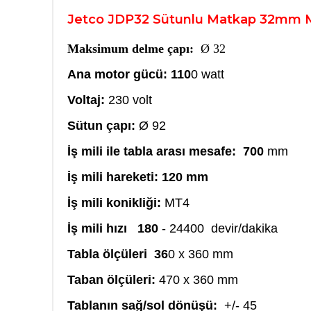
Jetco JDP32 Sütunlu Matkap 32mm 
Maksimum delme çapı:
Ø 32
Ana motor gücü: 110
0 watt
Voltaj:
230 volt
Sütun çapı:
Ø 92
İş mili ile tabla arası mesafe: 700
mm
İş mili hareketi: 120 mm
İş mili konikliği:
MT4
İş mili hızı 180
- 24400 devir/dakika
Tabla ölçüleri 36
0 x 360 mm
Taban ölçüleri:
470 x 360 mm
Tablanın sağ/sol dönüşü:
+/- 45