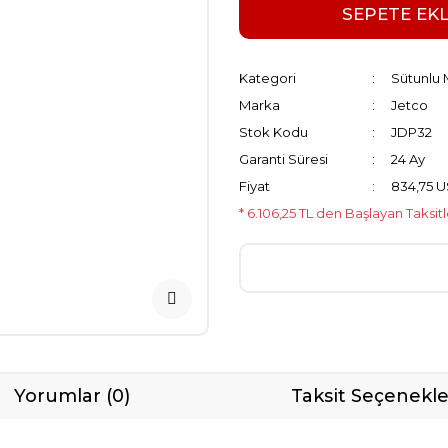
SEPETE EK
Kategori
Sütunlu 
Marka
Jetco
Stok Kodu
JDP32
Garanti Süresi
24 Ay
Fiyat
834,75 
* 6.106,25 TL den Başlayan Taksitl
Yorumlar (0)
Taksit Seçenekle