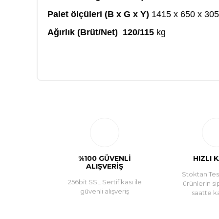
Palet ölçüleri (B x G x Y)
1415 x 650 x 30
Ağırlık (Brüt/Net) 120/115
kg
%100 GÜVENLİ
HIZLI 
ALIŞVERİŞ
Stoktan Tesl
256bit SSL Sertifikası ile
ürünlerin si
güvenli alışveriş
saatte k