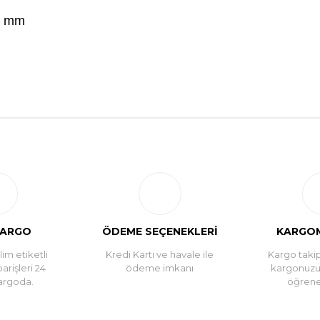
5 mm
Bu ürüne ilk yorumu siz yapın!
Yorum Yaz
KARGO
ÖDEME SEÇENEKLERİ
KARGOM
im etiketli
Kredi Kartı ve havale ile
Kargo takip
parişleri 24
ödeme imkanı
kargonuz
argoda.
öğreneb