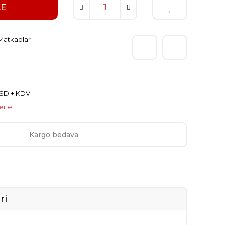
LE
Matkaplar
USD + KDV
erle
Kargo bedava
ri