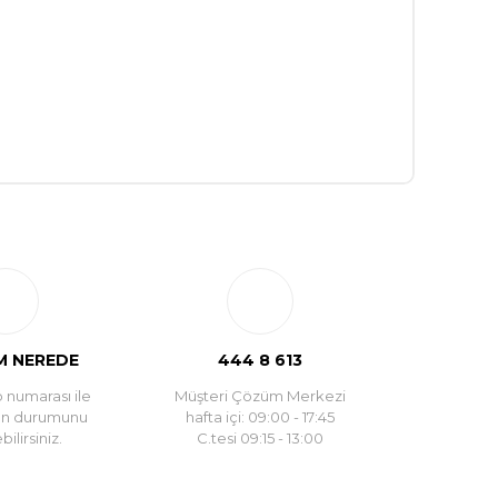
 NEREDE
444 8 613
 numarası ile
Müşteri Çözüm Merkezi
un durumunu
hafta içi: 09:00 - 17:45
ilirsiniz.
C.tesi 09:15 - 13:00