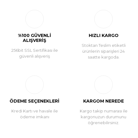
Yorum Yaz
%100 GÜVENLİ
HIZLI KARGO
ALIŞVERİŞ
Stoktan Teslim etiketli
256bit SSL Sertifikası ile
ürünlerin siparişleri 24
güvenli alışveriş
saatte kargoda.
ÖDEME SEÇENEKLERİ
KARGOM NEREDE
Kredi Kartı ve havale ile
Kargo takip numarası ile
ödeme imkanı
kargonuzun durumunu
öğrenebilirsiniz.