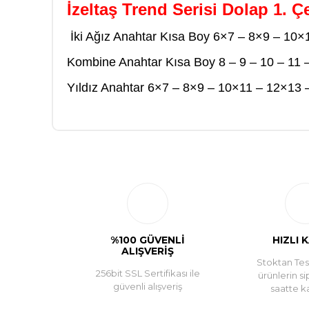
İzeltaş Trend Serisi Dolap 1. 
İki Ağız Anahtar Kısa Boy 6×7 – 8×9 – 10
Kombine Anahtar Kısa Boy 8 – 9 – 10 – 11 –
Yıldız Anahtar 6×7 – 8×9 – 10×11 – 12×13
%100 GÜVENLİ
HIZLI 
ALIŞVERİŞ
Stoktan Tesl
256bit SSL Sertifikası ile
ürünlerin si
güvenli alışveriş
saatte k