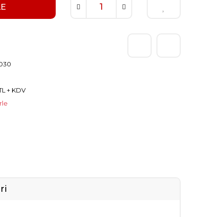
LE
030
 TL + KDV
rle
ri