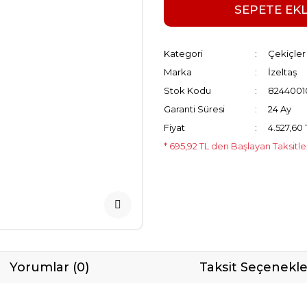
SEPETE EK
Kategori
Çekiçler
Marka
İzeltaş
Stok Kodu
8244001
Garanti Süresi
24 Ay
Fiyat
4.527,60
* 695,92 TL den Başlayan Taksitle
Yorumlar (0)
Taksit Seçenekle