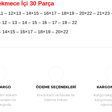
Çekmece İçi 30 Parça
×11 – 12×13 – 14×15 – 16×17 – 18×19 – 20×22 – 21×23
 12 – 13 – 14 – 15 – 16 – 17 – 19 – 22
 – 14×15 – 16×17 – 18×19 – 20×22
Bu ürüne ilk yorumu siz yapın!
Yorum Yaz
KARGO
ÖDEME SEÇENEKLERİ
KARGOM
im etiketli
Kredi Kartı ve havale ile
Kargo takip
parişleri 24
ödeme imkanı
kargonuz
argoda.
öğreneb