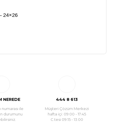
 – 24×26
 NEREDE
444 8 613
 numarası ile
Müşteri Çözüm Merkezi
un durumunu
hafta içi: 09:00 - 17:45
ilirsiniz.
C.tesi 09:15 - 13:00