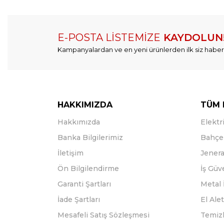
E-POSTA LİSTEMİZE
KAYDOLUN
Kampanyalardan ve en yeni ürünlerden ilk siz haber
HAKKIMIZDA
TÜM 
Hakkımızda
Elektri
Banka Bilgilerimiz
Bahçe 
İletişim
Jenera
Ön Bilgilendirme
İş Güv
Garanti Şartları
Metal 
İade Şartları
El Alet
Mesafeli Satış Sözleşmesi
Temizl