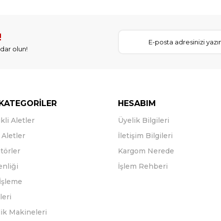
!
dar olun!
KATEGORİLER
HESABIM
kli Aletler
Üyelik Bilgileri
Aletler
İletişim Bilgileri
törler
Kargom Nerede
enliği
İşlem Rehberi
İşleme
leri
ik Makineleri