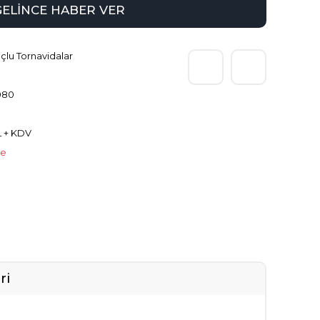
GELİNCE HABER VER
lu Tornavidalar
080
L + KDV
le
ri