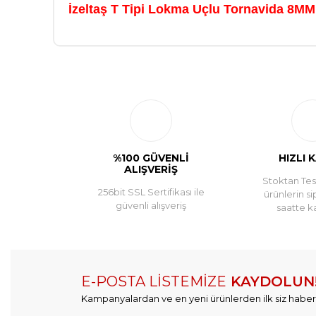
İzeltaş T Tipi Lokma Uçlu Tornavida 8MM
Memnun kaldım
Sadece ürün kargoya birazcık geç verildi onun dışında 
M... A... | 13/06/2026
%100 GÜVENLİ
HIZLI 
ALIŞVERİŞ
Stoktan Tesl
Yorum Yaz
256bit SSL Sertifikası ile
ürünlerin si
güvenli alışveriş
saatte k
E-POSTA LİSTEMİZE
KAYDOLUN
Kampanyalardan ve en yeni ürünlerden ilk siz haber