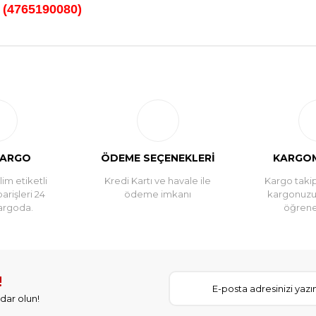
 (4765190080)
her şey süperdi. İzeltaş'ın kalitesine diyecek yok zaten. Gönül rahatlığı
KARGO
ÖDEME SEÇENEKLERİ
KARGOM
im etiketli
Kredi Kartı ve havale ile
Kargo takip
parişleri 24
ödeme imkanı
kargonuz
argoda.
öğreneb
!
dar olun!