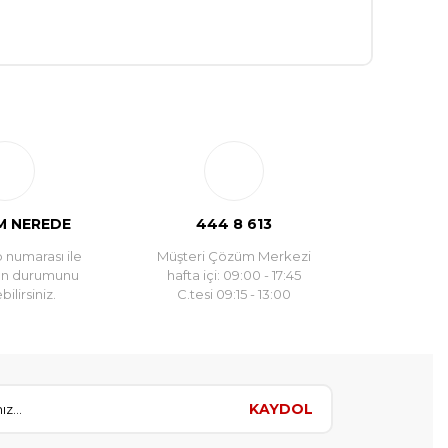
yla sipariş verebilirsiniz.
 NEREDE
444 8 613
 numarası ile
Müşteri Çözüm Merkezi
un durumunu
hafta içi: 09:00 - 17:45
ilirsiniz.
C.tesi 09:15 - 13:00
KAYDOL