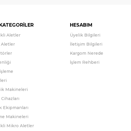
KATEGORİLER
HESABIM
kli Aletler
Üyelik Bilgileri
Aletler
İletişim Bilgileri
törler
Kargom Nerede
enliği
İşlem Rehberi
İşleme
leri
ik Makineleri
Cihazları
k Ekipmanları
eme Makineleri
ikli Mikro Aletler