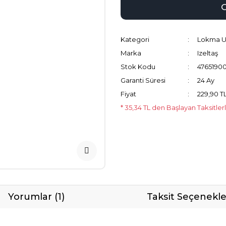
Kategori
Lokma Uç
Marka
Izeltaş
Stok Kodu
4765190
Garanti Süresi
24 Ay
Fiyat
229,90 T
* 35,34 TL den Başlayan Taksitler
Yorumlar (1)
Taksit Seçenekle