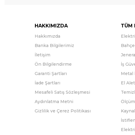
HAKKIMIZDA
TÜM 
Hakkımızda
Elektri
Banka Bilgilerimiz
Bahçe 
İletişim
Jenera
Ön Bilgilendirme
İş Güv
Garanti Şartları
Metal 
İade Şartları
El Alet
Mesafeli Satış Sözleşmesi
Temizl
Aydınlatma Metni
Ölçüm 
Gizlilik ve Çerez Politikası
Kayna
İstifl
Elektr