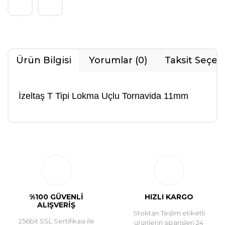
Ürün Bilgisi
Yorumlar (0)
Taksit Seçen
İzeltaş T Tipi Lokma Uçlu Tornavida 11mm
Bu ürüne ilk yorumu siz yapın!
Yorum Yaz
%100 GÜVENLİ
HIZLI KARGO
ALIŞVERİŞ
Stoktan Teslim etiketli
256bit SSL Sertifikası ile
ürünlerin siparişleri 24