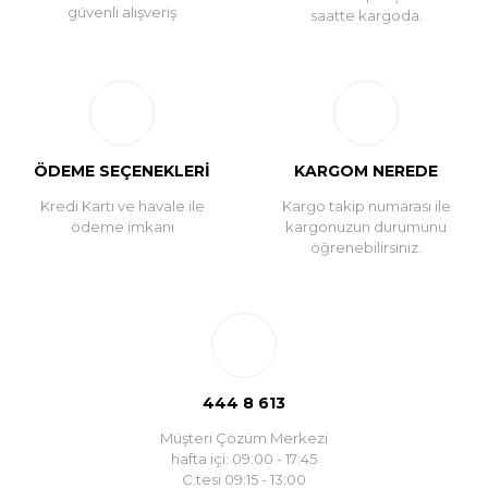
güvenli alışveriş
saatte kargoda.
ÖDEME SEÇENEKLERİ
KARGOM NEREDE
Kredi Kartı ve havale ile
Kargo takip numarası ile
ödeme imkanı
kargonuzun durumunu
öğrenebilirsiniz.
444 8 613
Müşteri Çözüm Merkezi
hafta içi: 09:00 - 17:45
C.tesi 09:15 - 13:00