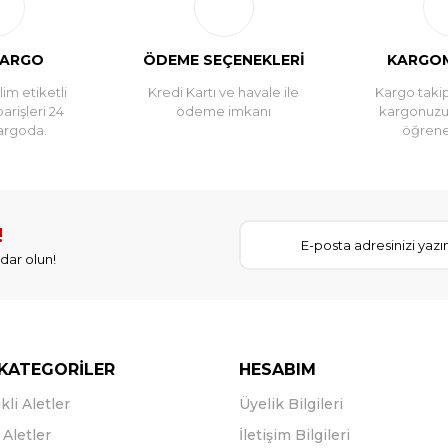
KARGO
ÖDEME SEÇENEKLERİ
KARGOM
im etiketli
Kredi Kartı ve havale ile
Kargo takip
parişleri 24
ödeme imkanı
kargonuz
argoda.
öğreneb
!
dar olun!
KATEGORİLER
HESABIM
kli Aletler
Üyelik Bilgileri
Aletler
İletişim Bilgileri