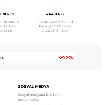
 NEREDE
444 8 613
 numarası ile
Müşteri Çözüm Merkezi
un durumunu
hafta içi: 09:00 - 17:45
ilirsiniz.
C.tesi 09:15 - 13:00
KAYDOL
SOSYAL MEDYA
Sosyal medyada bizi takip
edebilirsiniz.