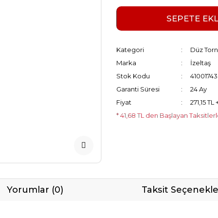
SEPETE EK
Kategori
Düz Torn
Marka
İzeltaş
Stok Kodu
4100174
Garanti Süresi
24 Ay
Fiyat
271,15 TL
* 41,68 TL den Başlayan Taksitler
Yorumlar (0)
Taksit Seçenekle