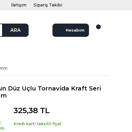
İletişim
Sipariş Takibi
ARA
Hesabım
00mm
un Düz Uçlu Tornavida Kraft Seri
mm
325,38 TL
)
Kredi kartı taksitli fiyat
VA