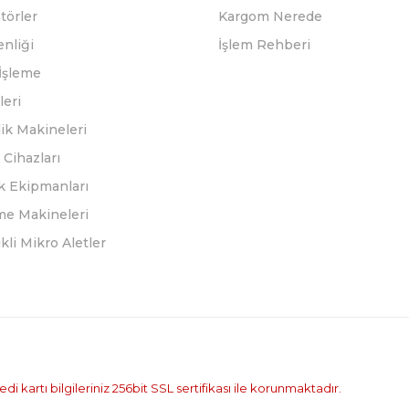
törler
Kargom Nerede
enliği
İşlem Rehberi
İşleme
leri
ik Makineleri
Cihazları
k Ekipmanları
eme Makineleri
ikli Mikro Aletler
i kartı bilgileriniz 256bit SSL sertifikası ile korunmaktadır.