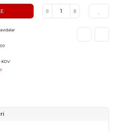
LE
avidalar
300
 + KDV
le
ri