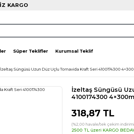
İZ KARGO
ler
Süper Teklifler
Kurumsal Teklif
İzeltaş Süngüsü Uzun Düz Uçlu Tornavida Kraft Seri 4100174300 4×3
İzeltaş Süngüsü Uz
4100174300 4×300
318,87 TL
(%2,00 havale/tek çekim indirimi
2500 TL üzeri KARGO BEDA