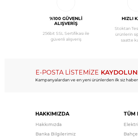
%100 GÜVENLİ
HIZLI 
ALIŞVERİŞ
Stoktan Tesl
256bit SSL Sertifikası ile
ürünlerin si
güvenli alışveriş
saatte k
E-POSTA LİSTEMİZE
KAYDOLUN
Kampanyalardan ve en yeni ürünlerden ilk siz haber
HAKKIMIZDA
TÜM 
Hakkımızda
Elektri
Banka Bilgilerimiz
Bahçe 