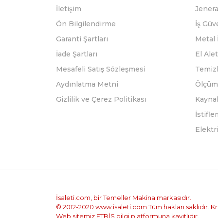
İletişim
Jenera
Ön Bilgilendirme
İş Güv
Garanti Şartları
Metal 
İade Şartları
El Alet
Mesafeli Satış Sözleşmesi
Temizl
Aydınlatma Metni
Ölçüm 
Gizlilik ve Çerez Politikası
Kayna
İstifl
Elektr
İsaleti.com, bir Temeller Makina markasıdır.
© 2012-2020 www.isaleti.com Tüm hakları saklıdır. Kred
Web sitemiz ETBİS bilgi platformuna kayıtlıdır.