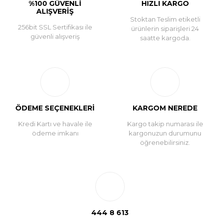
%100 GÜVENLİ
HIZLI KARGO
ALIŞVERİŞ
Stoktan Teslim etiketli
256bit SSL Sertifikası ile
ürünlerin siparişleri 24
güvenli alışveriş
saatte kargoda.
ÖDEME SEÇENEKLERİ
KARGOM NEREDE
Kredi Kartı ve havale ile
Kargo takip numarası ile
ödeme imkanı
kargonuzun durumunu
öğrenebilirsiniz.
444 8 613