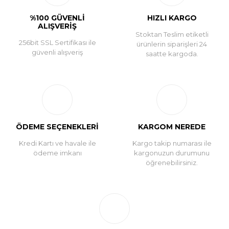
%100 GÜVENLİ
HIZLI KARGO
ALIŞVERİŞ
Stoktan Teslim etiketli
256bit SSL Sertifikası ile
ürünlerin siparişleri 24
güvenli alışveriş
saatte kargoda.
ÖDEME SEÇENEKLERİ
KARGOM NEREDE
Kredi Kartı ve havale ile
Kargo takip numarası ile
ödeme imkanı
kargonuzun durumunu
öğrenebilirsiniz.