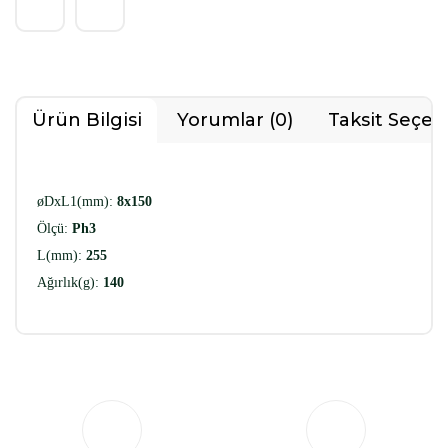
Ürün Bilgisi
Yorumlar (0)
Taksit Seçen
øDxL1(mm):
8x150
Ölçü:
Ph3
L(mm):
255
Ağırlık(g):
140
Bu ürüne ilk yorumu siz yapın!
Yorum Yaz