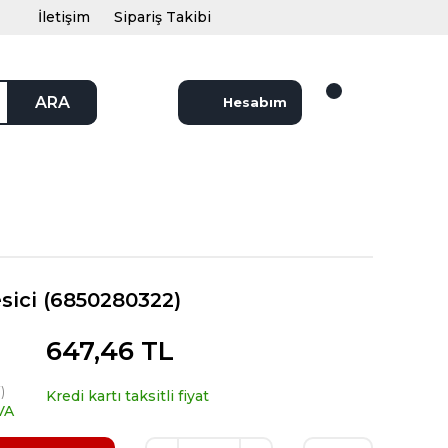
İletişim
Sipariş Takibi
ARA
Hesabım
esici (6850280322)
647,46 TL
)
Kredi kartı taksitli fiyat
VA