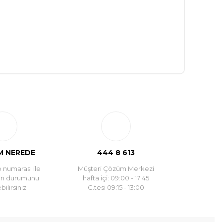
 NEREDE
444 8 613
 numarası ile
Müşteri Çözüm Merkezi
un durumunu
hafta içi: 09:00 - 17:45
ilirsiniz.
C.tesi 09:15 - 13:00