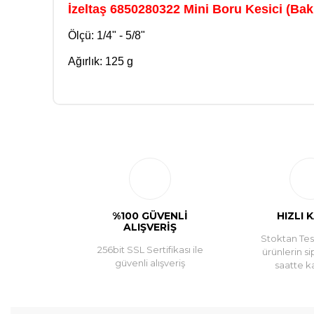
İzeltaş 6850280322 Mini Boru Kesici (Bak
Ölçü: 1/4" - 5/8"
Ağırlık: 125 g
%100 GÜVENLİ
HIZLI 
ALIŞVERİŞ
Stoktan Tesl
256bit SSL Sertifikası ile
ürünlerin si
güvenli alışveriş
saatte k