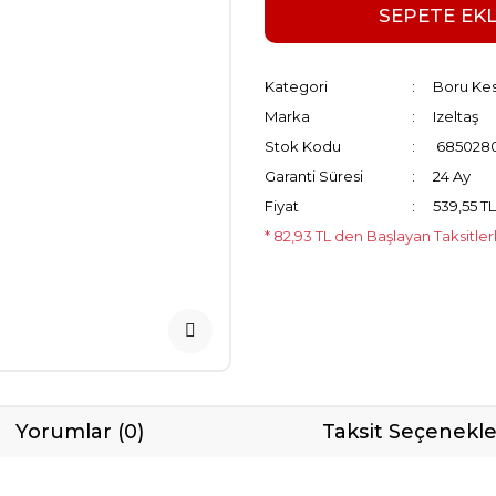
SEPETE EK
Kategori
Boru Ke
Marka
Izeltaş
Stok Kodu
685028
Garanti Süresi
24 Ay
Fiyat
539,55 T
* 82,93 TL den Başlayan Taksitler
Yorumlar (0)
Taksit Seçenekle