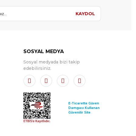
KAYDOL
SOSYAL MEDYA
Sosyal medyada bizi takip
edebilirsiniz.
E-Ticarette Güven
Damgası Kullanan
Güvenilir Site