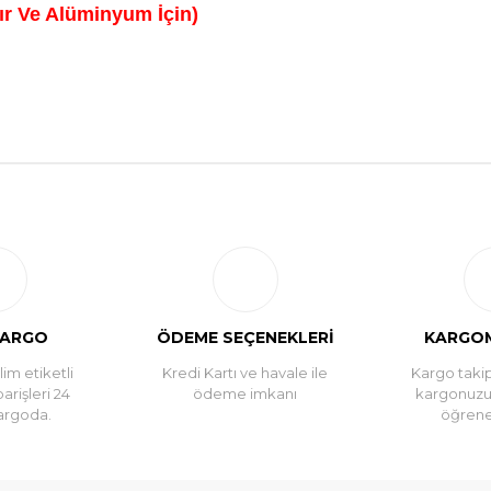
ır Ve Alüminyum İçin)
Bu ürüne ilk yorumu siz yapın!
Yorum Yaz
KARGO
ÖDEME SEÇENEKLERİ
KARGOM
im etiketli
Kredi Kartı ve havale ile
Kargo takip
parişleri 24
ödeme imkanı
kargonuz
argoda.
öğreneb