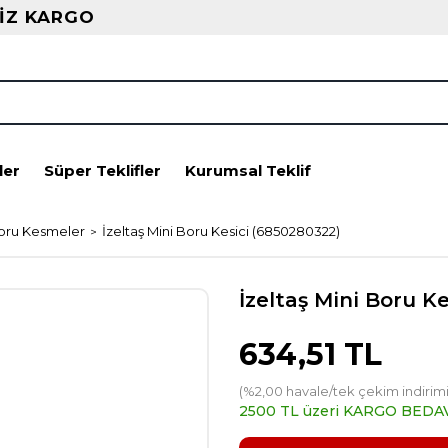
İZ KARGO
ler
Süper Teklifler
Kurumsal Teklif
oru Kesmeler
İzeltaş Mini Boru Kesici (6850280322)
İzeltaş Mini Boru K
634,51 TL
(%2,00 havale/tek çekim indirimi
2500 TL üzeri KARGO BEDA