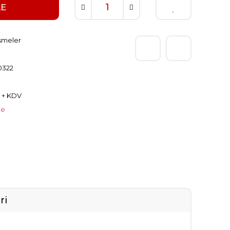
LE
smeler
0322
L + KDV
le
ri