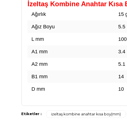
İzeltaş Kombine Anahtar Kısa
Ağırlık
15 
Ağız Boyu
5.5
L mm
100
A1 mm
3.4
A2 mm
5.1
B1 mm
14
D mm
10
Etiketler :
izeltaş kombine anahtar kısa boy(mm)