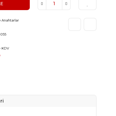
LE
 Anahtarlar
055
 + KDV
e
ri