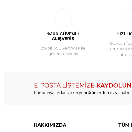
%100 GÜVENLİ
HIZLI 
ALIŞVERİŞ
Stoktan Tesl
256bit SSL Sertifikası ile
ürünlerin si
güvenli alışveriş
saatte k
E-POSTA LİSTEMİZE
KAYDOLUN
Kampanyalardan ve en yeni ürünlerden ilk siz haber
HAKKIMIZDA
TÜM 