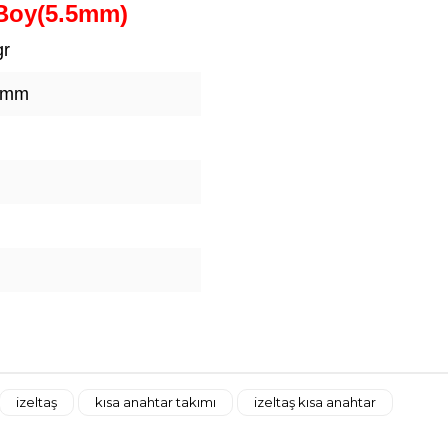
 Boy(5.5mm)
gr
 mm
izeltaş
kısa anahtar takımı
izeltaş kısa anahtar
Bu ürüne ilk yorumu siz yapın!