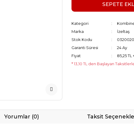
SEPETE EK
Kategori
Kombine
Marka
İzeltaş
Stok Kodu
0320020
Garanti Süresi
24 Ay
Fiyat
85,25 TL
* 13,10 TL den Başlayan Taksitlerl
Yorumlar (0)
Taksit Seçenekle