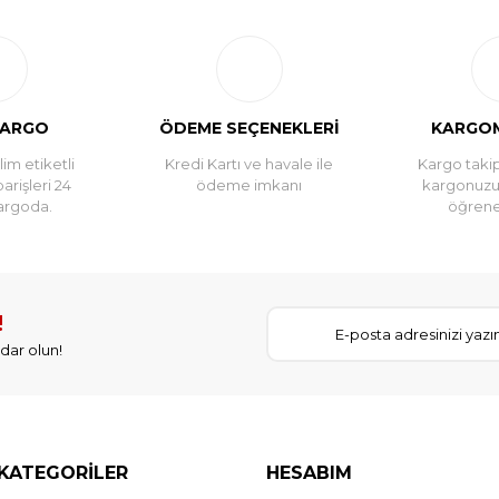
Yorum Yaz
KARGO
ÖDEME SEÇENEKLERİ
KARGOM
im etiketli
Kredi Kartı ve havale ile
Kargo takip
parişleri 24
ödeme imkanı
kargonuz
argoda.
öğreneb
!
dar olun!
KATEGORİLER
HESABIM