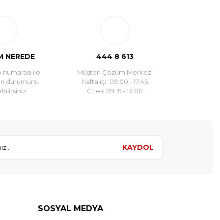
 NEREDE
444 8 613
 numarası ile
Müşteri Çözüm Merkezi
un durumunu
hafta içi: 09:00 - 17:45
ilirsiniz.
C.tesi 09:15 - 13:00
KAYDOL
SOSYAL MEDYA