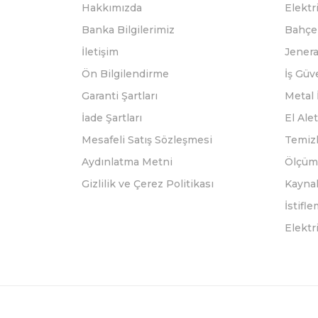
Hakkımızda
Elektri
Banka Bilgilerimiz
Bahçe 
İletişim
Jenera
Ön Bilgilendirme
İş Güv
Garanti Şartları
Metal 
İade Şartları
El Alet
Mesafeli Satış Sözleşmesi
Temizl
Aydınlatma Metni
Ölçüm 
Gizlilik ve Çerez Politikası
Kayna
İstifl
Elektr