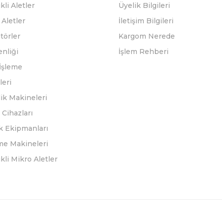
kli Aletler
Üyelik Bilgileri
Aletler
İletişim Bilgileri
törler
Kargom Nerede
enliği
İşlem Rehberi
İşleme
leri
ik Makineleri
Cihazları
k Ekipmanları
eme Makineleri
ikli Mikro Aletler