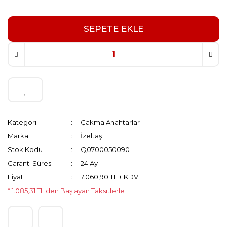
SEPETE EKLE
Kategori
Çakma Anahtarlar
Marka
İzeltaş
Stok Kodu
Q0700050090
Garanti Süresi
24 Ay
Fiyat
7.060,90 TL + KDV
* 1.085,31 TL den Başlayan Taksitlerle