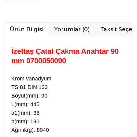
Ürün Bilgisi
Yorumlar (0)
Taksit Seçen
İzeltaş Çatal Çakma Anahtar 90
mm 0700050090
Krom vanadyum
TS 81 DIN 133
Boyut(mm): 90
L(mm): 445
a1(mm): 38
b(mm): 190
Ağırlık(g): 8040