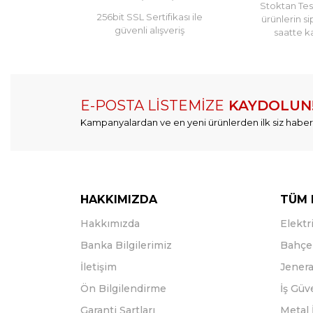
Stoktan Tesl
256bit SSL Sertifikası ile
ürünlerin si
güvenli alışveriş
saatte k
E-POSTA LİSTEMİZE
KAYDOLUN
Kampanyalardan ve en yeni ürünlerden ilk siz haber
HAKKIMIZDA
TÜM 
Hakkımızda
Elektri
Banka Bilgilerimiz
Bahçe 
İletişim
Jenera
Ön Bilgilendirme
İş Güv
Garanti Şartları
Metal 