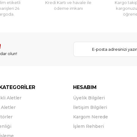
im etiketli
Kredi Kartı ve havale ile
Kargo takip
parişleri 24
ödeme imkanı
kargonuz
argoda.
öğreneb
!
dar olun!
KATEGORİLER
HESABIM
kli Aletler
Üyelik Bilgileri
Aletler
İletişim Bilgileri
törler
Kargom Nerede
enliği
İşlem Rehberi
İşleme