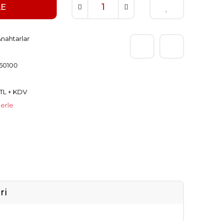
LE
nahtarlar
50100
 TL + KDV
lerle
ri