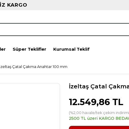
İZ KARGO
ler
Süper Teklifler
Kurumsal Teklif
İzeltaş Çatal Çakma Anahtar 100 mm
İzeltaş Çatal Çak
12.549,86 TL
(%2,00 havale/tek çekim indirimi
2500 TL üzeri KARGO BEDA