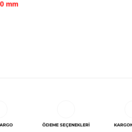
100 mm
Bu ürüne ilk yorumu siz yapın!
Yorum Yaz
KARGO
ÖDEME SEÇENEKLERİ
KARGOM