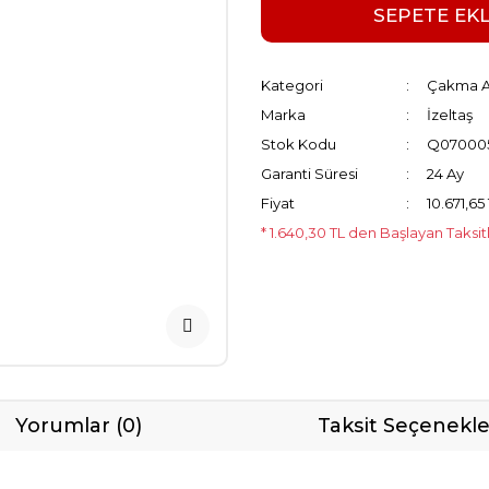
SEPETE EK
Kategori
Çakma A
Marka
İzeltaş
Stok Kodu
Q07000
Garanti Süresi
24 Ay
Fiyat
10.671,65
* 1.640,30 TL den Başlayan Taksit
Yorumlar (0)
Taksit Seçenekle