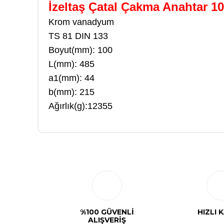
İzeltaş Çatal Çakma Anahtar 
Krom vanadyum
TS 81 DIN 133
Boyut(mm): 100
L(mm): 485
a1(mm): 44
b(mm): 215
Ağırlık(g):12355
%100 GÜVENLİ
HIZLI 
ALIŞVERİŞ