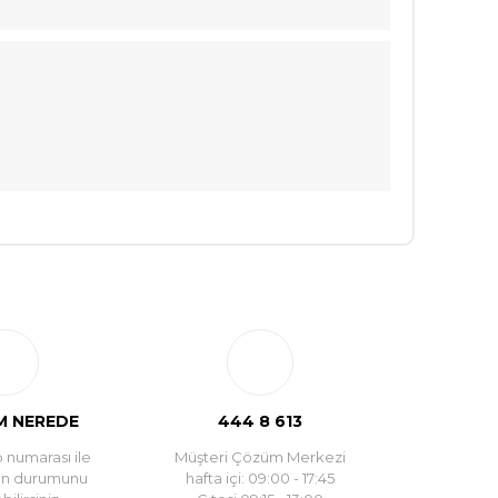
 NEREDE
444 8 613
 numarası ile
Müşteri Çözüm Merkezi
un durumunu
hafta içi: 09:00 - 17:45