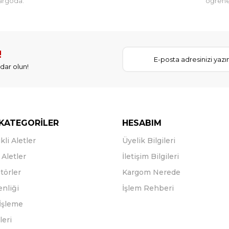
argoda.
öğreneb
!
dar olun!
KATEGORİLER
HESABIM
kli Aletler
Üyelik Bilgileri
Aletler
İletişim Bilgileri
törler
Kargom Nerede
enliği
İşlem Rehberi
İşleme
leri