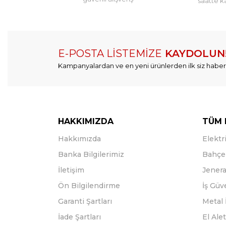
saatte k
E-POSTA LİSTEMİZE
KAYDOLUN
Kampanyalardan ve en yeni ürünlerden ilk siz haber
HAKKIMIZDA
TÜM 
Hakkımızda
Elektri
Banka Bilgilerimiz
Bahçe 
İletişim
Jenera
Ön Bilgilendirme
İş Güv
Garanti Şartları
Metal 
İade Şartları
El Alet