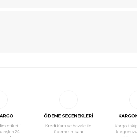
Bu ürüne ilk yorumu siz yapın!
Yorum Yaz
KARGO
ÖDEME SEÇENEKLERİ
KARGOM
im etiketli
Kredi Kartı ve havale ile
Kargo takip
parişleri 24
ödeme imkanı
kargonuz