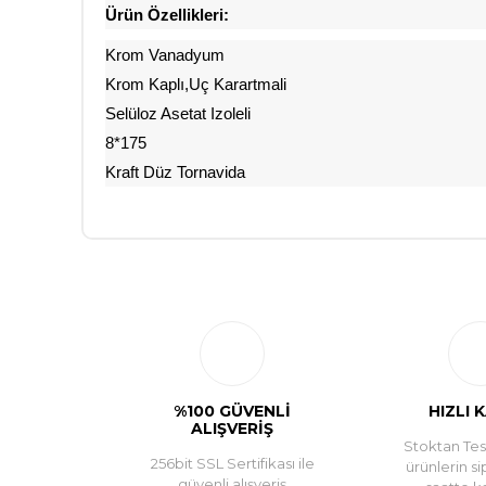
Ürün Özellikleri:
Krom Vanadyum
Krom Kaplı,Uç Karartmali
Selüloz Asetat Izoleli
8*175
Kraft Düz Tornavida
%100 GÜVENLİ
HIZLI 
ALIŞVERİŞ
Stoktan Tesl
256bit SSL Sertifikası ile
ürünlerin si
güvenli alışveriş