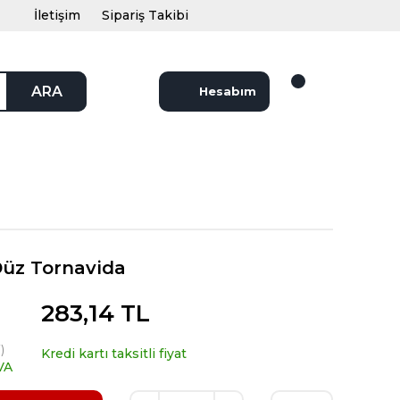
İletişim
Sipariş Takibi
ARA
Hesabım
 Düz Tornavida
283,14 TL
)
Kredi kartı taksitli fiyat
VA