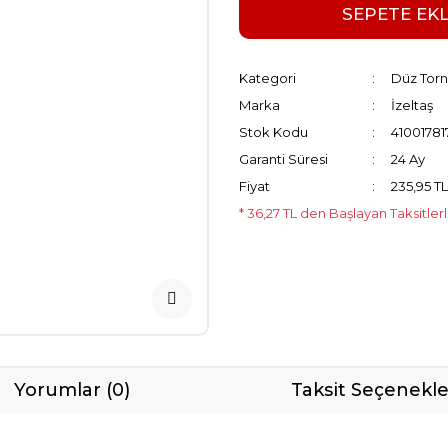
SEPETE EK
Kategori
Düz Torn
Marka
İzeltaş
Stok Kodu
41001781
Garanti Süresi
24 Ay
Fiyat
235,95 T
* 36,27 TL den Başlayan Taksitler
Yorumlar (0)
Taksit Seçenekle