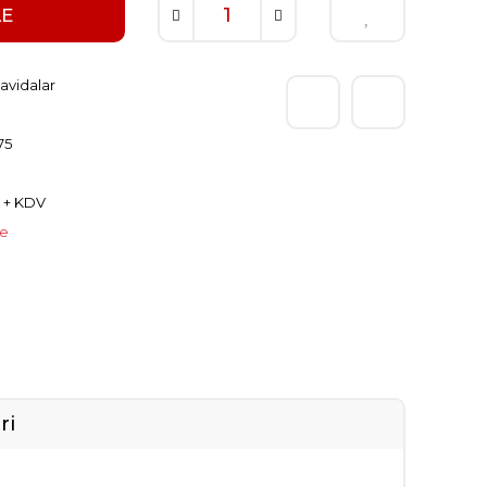
LE
avidalar
75
L + KDV
le
ri