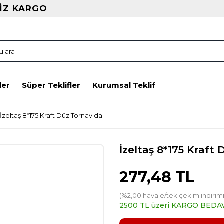
İZ KARGO
ler
Süper Teklifler
Kurumsal Teklif
İzeltaş 8*175 Kraft Düz Tornavida
İzeltaş 8*175 Kraft
277,48 TL
(%2,00 havale/tek çekim indirimi
2500 TL üzeri KARGO BEDA