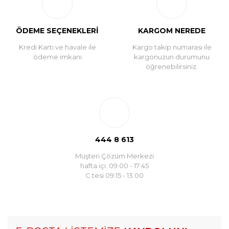
ÖDEME SEÇENEKLERİ
KARGOM NEREDE
Kredi Kartı ve havale ile
Kargo takip numarası ile
ödeme imkanı
kargonuzun durumunu
öğrenebilirsiniz.
444 8 613
Müşteri Çözüm Merkezi
hafta içi: 09:00 - 17:45
C.tesi 09:15 - 13:00