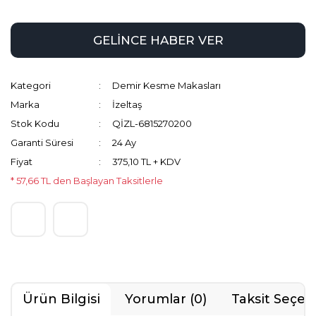
GELİNCE HABER VER
Kategori
Demir Kesme Makasları
Marka
İzeltaş
Stok Kodu
QİZL-6815270200
Garanti Süresi
24 Ay
Fiyat
375,10 TL + KDV
* 57,66 TL den Başlayan Taksitlerle
Ürün Bilgisi
Yorumlar (0)
Taksit Seçen