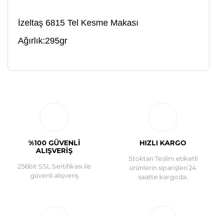
İzeltaş 6815 Tel Kesme Makası
Ağırlık:295gr
Bu ürüne ilk yorumu siz yapın!
Yorum Yaz
%100 GÜVENLİ
HIZLI KARGO
ALIŞVERİŞ
Stoktan Teslim etiketli
256bit SSL Sertifikası ile
ürünlerin siparişleri 24
güvenli alışveriş
saatte kargoda.