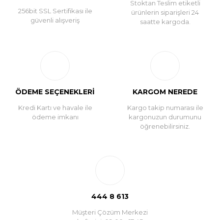
Stoktan Teslim etiketli
256bit SSL Sertifikası ile
ürünlerin siparişleri 24
güvenli alışveriş
saatte kargoda.
ÖDEME SEÇENEKLERİ
KARGOM NEREDE
Kredi Kartı ve havale ile
Kargo takip numarası ile
ödeme imkanı
kargonuzun durumunu
öğrenebilirsiniz.
444 8 613
Müşteri Çözüm Merkezi