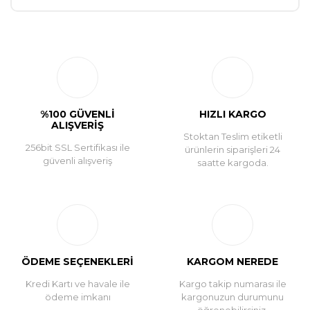
Bu ürüne ilk yorumu siz yapın!
Yorum Yaz
%100 GÜVENLİ
HIZLI KARGO
ALIŞVERİŞ
Stoktan Teslim etiketli
256bit SSL Sertifikası ile
ürünlerin siparişleri 24
güvenli alışveriş
saatte kargoda.
ÖDEME SEÇENEKLERİ
KARGOM NEREDE
Kredi Kartı ve havale ile
Kargo takip numarası ile
ödeme imkanı
kargonuzun durumunu