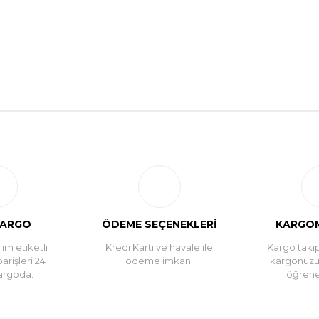
Bu ürüne ilk yorumu siz yapın!
Yorum Yaz
KARGO
ÖDEME SEÇENEKLERİ
KARGOM
im etiketli
Kredi Kartı ve havale ile
Kargo takip
parişleri 24
ödeme imkanı
kargonuz
argoda.
öğreneb