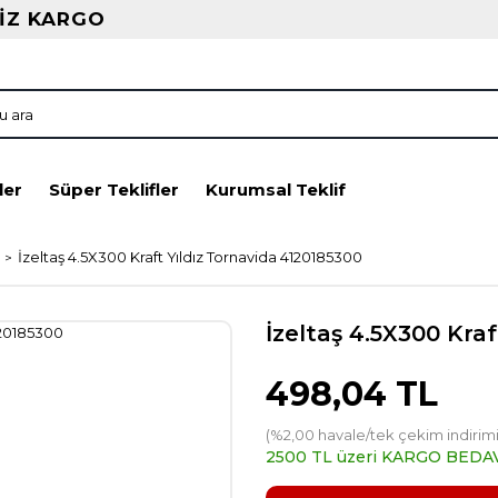
İZ KARGO
ler
Süper Teklifler
Kurumsal Teklif
İzeltaş 4.5X300 Kraft Yıldız Tornavida 4120185300
İzeltaş 4.5X300 Kra
498,04 TL
(%2,00 havale/tek çekim indirimi
2500 TL üzeri KARGO BEDA