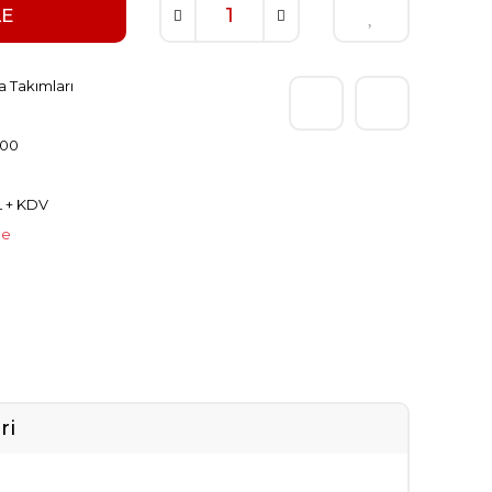
LE
a Takımları
300
L + KDV
le
ri