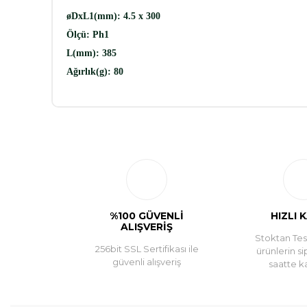
øDxL1(mm):
4.5 x 300
Ölçü:
Ph1
L(mm):
385
Ağırlık(g):
80
%100 GÜVENLİ
HIZLI 
ALIŞVERİŞ
Stoktan Tesl
256bit SSL Sertifikası ile
ürünlerin si
güvenli alışveriş
saatte k