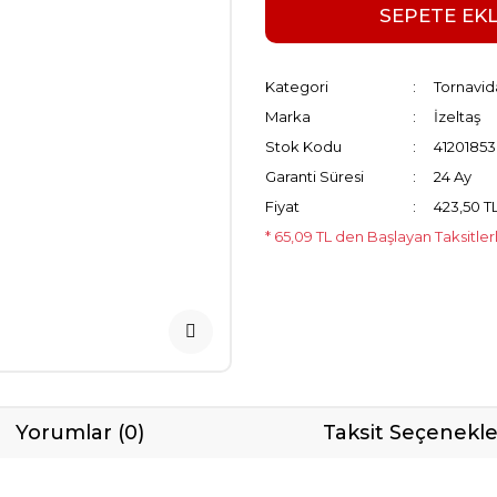
SEPETE EK
Kategori
Tornavid
Marka
İzeltaş
Stok Kodu
4120185
Garanti Süresi
24 Ay
Fiyat
423,50 T
* 65,09 TL den Başlayan Taksitler
Yorumlar (0)
Taksit Seçenekle