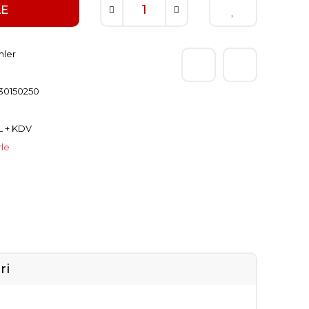
LE
nler
30150250
L + KDV
rle
ri