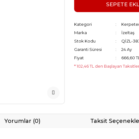
SEPETE EK
Kategori
Kerpete
Marka
İzeltaş
Stok Kodu
QİZL-38
Garanti Süresi
24 Ay
Fiyat
666,60 T
* 102,46 TL den Başlayan Taksitle
Yorumlar (0)
Taksit Seçenekle