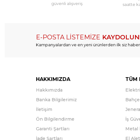
güvenli alışveriş
saatte k
E-POSTA LİSTEMİZE
KAYDOLUN
Kampanyalardan ve en yeni ürünlerden ilk siz haber
HAKKIMIZDA
TÜM 
Hakkımızda
Elektri
Banka Bilgilerimiz
Bahçe 
İletişim
Jenera
Ön Bilgilendirme
İş Güv
Garanti Şartları
Metal 
İade Şartları
El Alet