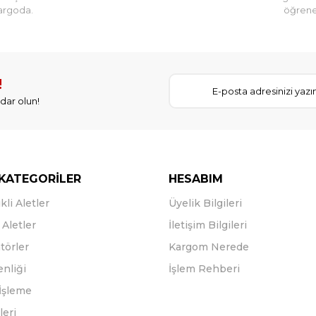
argoda.
öğreneb
!
dar olun!
KATEGORİLER
HESABIM
kli Aletler
Üyelik Bilgileri
Aletler
İletişim Bilgileri
törler
Kargom Nerede
enliği
İşlem Rehberi
İşleme
leri