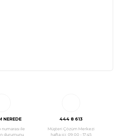
 NEREDE
444 8 613
 numarası ile
Müşteri Çözüm Merkezi
un durumunu
hafta içi: 09:00 - 17:45