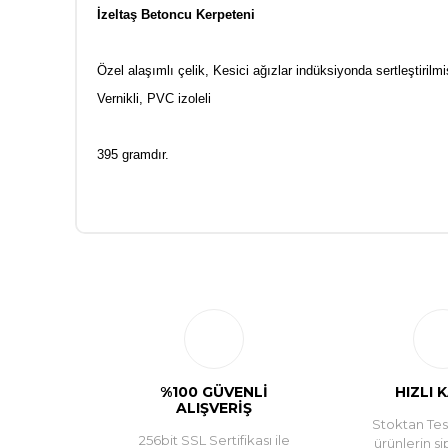
İzeltaş Betoncu Kerpeteni
Özel alaşımlı çelik, Kesici ağızlar indüksiyonda sertleştirilmi
Vernikli, PVC izoleli
395 gramdır.
%100 GÜVENLİ
HIZLI 
ALIŞVERİŞ
Stoktan Tesl
256bit SSL Sertifikası ile
ürünlerin si