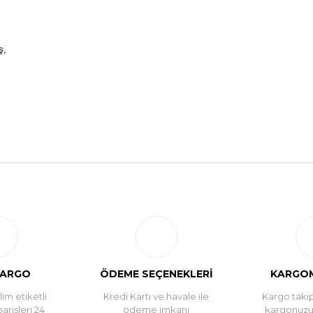
ş,
Bu ürüne ilk yorumu siz yapın!
Yorum Yaz
KARGO
ÖDEME SEÇENEKLERİ
KARGOM
im etiketli
Kredi Kartı ve havale ile
Kargo takip
parişleri 24
ödeme imkanı
kargonuz