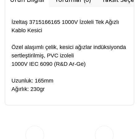
Ürün Bilgisi
Yorumlar (0)
Taksit Seçen
İzeltaş 3715166165 1000V İzoleli Tek Ağızlı
Kablo Kesici
Özel alaşımlı çelik, kesici ağızlar indüksiyonda
sertleştirilmiş, PVC izoleli
1000V IEC 6090 (R&D Ar-Ge)
Uzunluk: 165mm
Ağırlık: 230gr
Bu ürüne ilk yorumu siz yapın!
Yorum Yaz