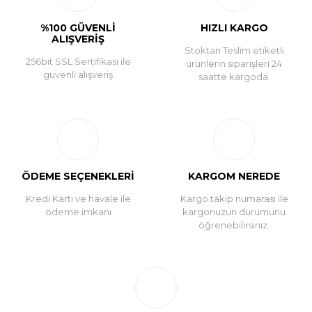
%100 GÜVENLİ
HIZLI KARGO
ALIŞVERİŞ
Stoktan Teslim etiketli
256bit SSL Sertifikası ile
ürünlerin siparişleri 24
güvenli alışveriş
saatte kargoda.
ÖDEME SEÇENEKLERİ
KARGOM NEREDE
Kredi Kartı ve havale ile
Kargo takip numarası ile
ödeme imkanı
kargonuzun durumunu
öğrenebilirsiniz.