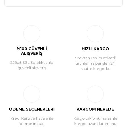
Bu ürüne ilk yorumu siz yapın!
Yorum Yaz
%100 GÜVENLİ
HIZLI KARGO
ALIŞVERİŞ
Stoktan Teslim etiketli
256bit SSL Sertifikası ile
ürünlerin siparişleri 24
güvenli alışveriş
saatte kargoda.
ÖDEME SEÇENEKLERİ
KARGOM NEREDE
Kredi Kartı ve havale ile
Kargo takip numarası ile
ödeme imkanı
kargonuzun durumunu