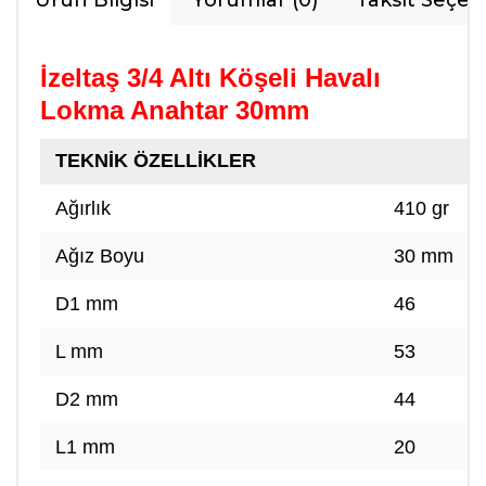
Ürün Bilgisi
Yorumlar (0)
Taksit Seçen
İzeltaş 3/4 Altı Köşeli Havalı
Lokma Anahtar 30mm
TEKNİK ÖZELLİKLER
Ağırlık
410 gr
Ağız Boyu
30 mm
D1 mm
46
L mm
53
D2 mm
44
L1 mm
20