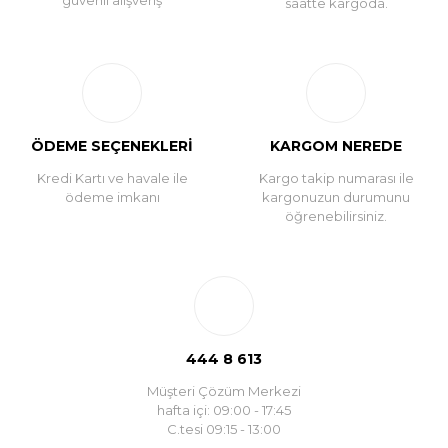
güvenli alışveriş
saatte kargoda.
ÖDEME SEÇENEKLERİ
KARGOM NEREDE
Kredi Kartı ve havale ile
Kargo takip numarası ile
ödeme imkanı
kargonuzun durumunu
öğrenebilirsiniz.
444 8 613
Müşteri Çözüm Merkezi
hafta içi: 09:00 - 17:45
C.tesi 09:15 - 13:00