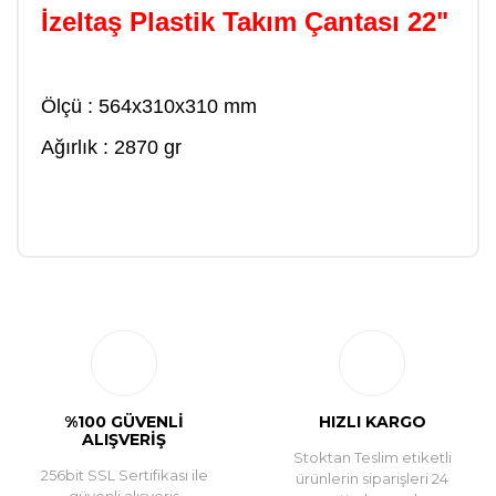
İzeltaş Plastik Takım Çantası 22"
Ölçü : 564x310x310 mm
Ağırlık : 2870 gr
Bu ürüne ilk yorumu siz yapın!
Yorum Yaz
%100 GÜVENLİ
HIZLI KARGO
ALIŞVERİŞ
Stoktan Teslim etiketli
256bit SSL Sertifikası ile
ürünlerin siparişleri 24