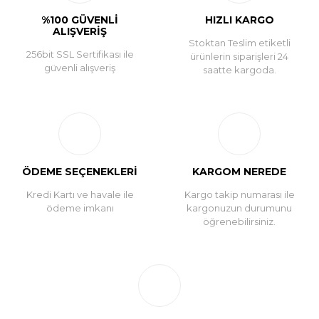
%100 GÜVENLİ
HIZLI KARGO
ALIŞVERİŞ
Stoktan Teslim etiketli
256bit SSL Sertifikası ile
ürünlerin siparişleri 24
güvenli alışveriş
saatte kargoda.
ÖDEME SEÇENEKLERİ
KARGOM NEREDE
Kredi Kartı ve havale ile
Kargo takip numarası ile
ödeme imkanı
kargonuzun durumunu
öğrenebilirsiniz.