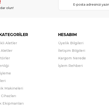
!
dar olun!
KATEGORİLER
HESABIM
kli Aletler
Üyelik Bilgileri
Aletler
İletişim Bilgileri
törler
Kargom Nerede
enliği
İşlem Rehberi
İşleme
leri
ik Makineleri
Cihazları
k Ekipmanları