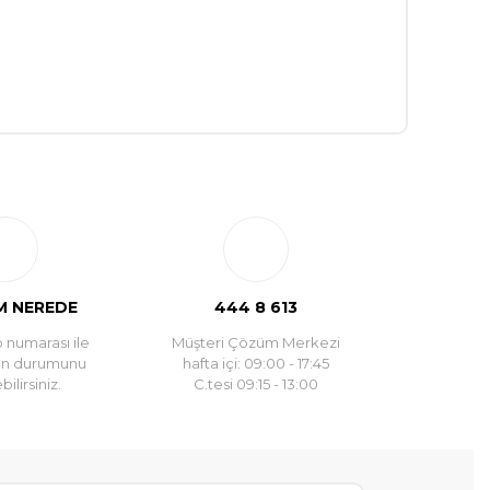
 NEREDE
444 8 613
 numarası ile
Müşteri Çözüm Merkezi
un durumunu
hafta içi: 09:00 - 17:45
ilirsiniz.
C.tesi 09:15 - 13:00