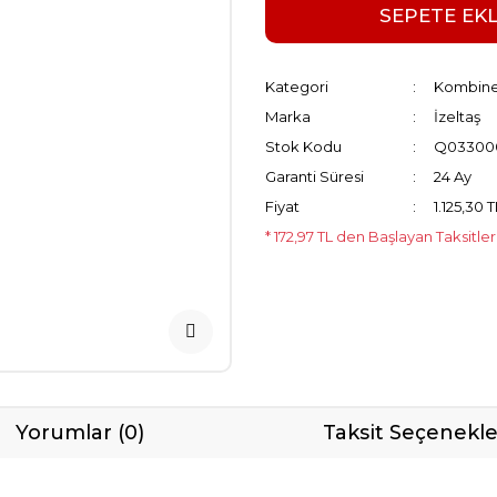
SEPETE EK
Kategori
Kombine
Marka
İzeltaş
Stok Kodu
Q03300
Garanti Süresi
24 Ay
Fiyat
1.125,30 
* 172,97 TL den Başlayan Taksitler
Yorumlar (0)
Taksit Seçenekle