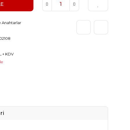
LE
 Anahtarlar
02108
TL + KDV
le
ri