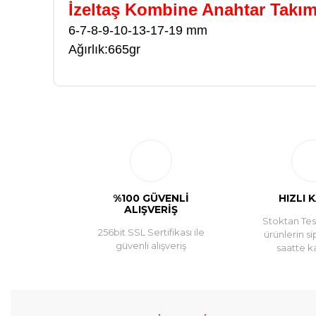
İzeltaş Kombine Anahtar Takı
6-7-8-9-10-13-17-19 mm
Ağırlık:665gr
%100 GÜVENLİ
HIZLI 
ALIŞVERİŞ
Stoktan Tesl
256bit SSL Sertifikası ile
ürünlerin si
güvenli alışveriş
saatte k