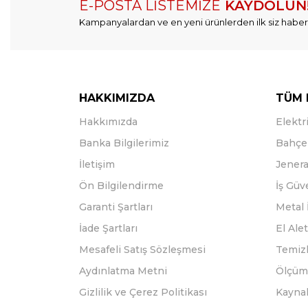
E-POSTA LİSTEMİZE
KAYDOLUN
Kampanyalardan ve en yeni ürünlerden ilk siz haber
HAKKIMIZDA
TÜM 
Hakkımızda
Elektri
Banka Bilgilerimiz
Bahçe 
İletişim
Jenera
Ön Bilgilendirme
İş Güv
Garanti Şartları
Metal 
İade Şartları
El Alet
Mesafeli Satış Sözleşmesi
Temizl
Aydınlatma Metni
Ölçüm 
Gizlilik ve Çerez Politikası
Kayna