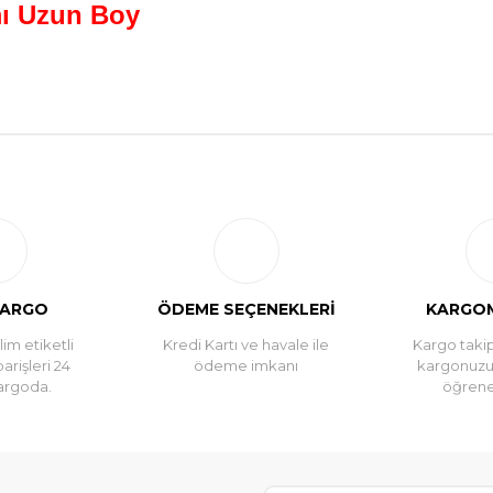
mı Uzun Boy
Bu ürüne ilk yorumu siz yapın!
Yorum Yaz
KARGO
ÖDEME SEÇENEKLERİ
KARGOM
im etiketli
Kredi Kartı ve havale ile
Kargo takip
parişleri 24
ödeme imkanı
kargonuz
argoda.
öğreneb