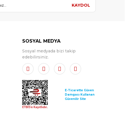
KAYDOL
SOSYAL MEDYA
Sosyal medyada bizi takip
edebilirsiniz.
E-Ticarette Güven
Damgası Kullanan
Güvenilir Site