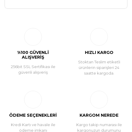
Bu ürüne ilk yorumu siz yapın!
Yorum Yaz
%100 GÜVENLİ
HIZLI KARGO
ALIŞVERİŞ
Stoktan Teslim etiketli
256bit SSL Sertifikası ile
ürünlerin siparişleri 24
güvenli alışveriş
saatte kargoda.
ÖDEME SEÇENEKLERİ
KARGOM NEREDE
Kredi Kartı ve havale ile
Kargo takip numarası ile
ödeme imkanı
kargonuzun durumunu