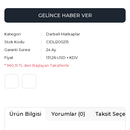
GELİNCE HABER VER
Kategori
Darbeli Matkaplar
Stok Kodu
CIDLI200215
Garanti Süresi
24 Ay
Fiyat
131,26 USD + KDV
* 960,51 TL den Başlayan Taksitlerle
Ürün Bilgisi
Yorumlar (0)
Taksit Seçen