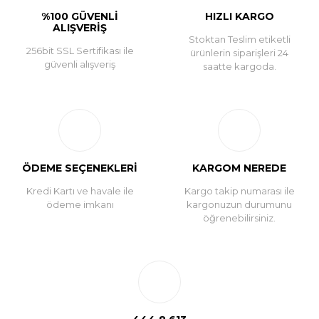
%100 GÜVENLİ
HIZLI KARGO
ALIŞVERİŞ
Stoktan Teslim etiketli
256bit SSL Sertifikası ile
ürünlerin siparişleri 24
güvenli alışveriş
saatte kargoda.
ÖDEME SEÇENEKLERİ
KARGOM NEREDE
Kredi Kartı ve havale ile
Kargo takip numarası ile
ödeme imkanı
kargonuzun durumunu
öğrenebilirsiniz.