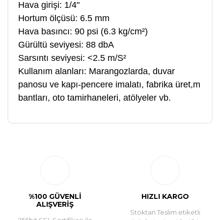
Hava girişi: 1/4"
Hortum ölçüsü: 6.5 mm
Hava basıncı: 90 psi (6.3 kg/cm²)
Gürültü seviyesi: 88 dbA
Sarsıntı seviyesi: <2.5 m/S²
Kullanım alanları: Marangozlarda, duvar
panosu ve kapı-pencere imalatı, fabrika üret,m
bantları, oto tamirhaneleri, atölyeler vb.
Bu ürüne ilk yorumu siz yapın!
Yorum Yaz
%100 GÜVENLİ
HIZLI KARGO
ALIŞVERİŞ
Stoktan Teslim etiketli