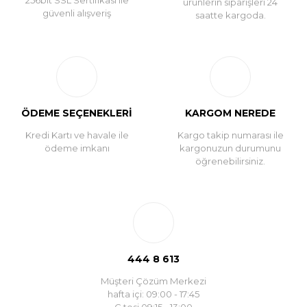
256bit SSL Sertifikası ile
ürünlerin siparişleri 24
güvenli alışveriş
saatte kargoda.
ÖDEME SEÇENEKLERİ
KARGOM NEREDE
Kredi Kartı ve havale ile
Kargo takip numarası ile
ödeme imkanı
kargonuzun durumunu
öğrenebilirsiniz.
444 8 613
Müşteri Çözüm Merkezi
hafta içi: 09:00 - 17:45