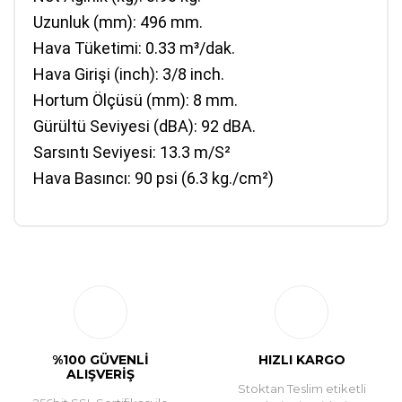
Uzunluk (mm)
: 496 mm.
Hava Tüketimi
: 0.33 m³/dak.
Hava Girişi (inch)
: 3/8 inch.
Hortum Ölçüsü (mm)
: 8 mm.
Gürültü Seviyesi (dBA)
: 92 dBA.
Sarsıntı Seviyesi
: 13.3 m/S²
Hava Basıncı
: 90 psi (6.3 kg./cm²)
Bu ürüne ilk yorumu siz yapın!
Yorum Yaz
%100 GÜVENLİ
HIZLI KARGO
ALIŞVERİŞ
Stoktan Teslim etiketli