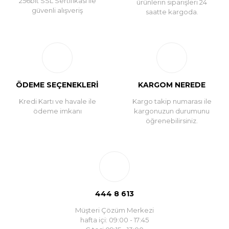
256bit SSL Sertifikası ile
ürünlerin siparişleri 24
güvenli alışveriş
saatte kargoda.
ÖDEME SEÇENEKLERİ
KARGOM NEREDE
Kredi Kartı ve havale ile
Kargo takip numarası ile
ödeme imkanı
kargonuzun durumunu
öğrenebilirsiniz.
444 8 613
Müşteri Çözüm Merkezi
hafta içi: 09:00 - 17:45