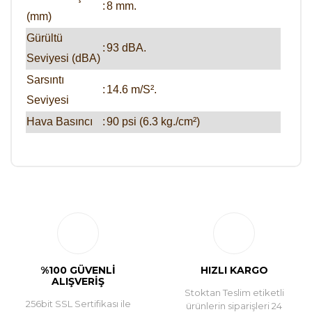
:
8 mm.
(mm)
Gürültü
:
93 dBA.
Seviyesi (dBA)
Sarsıntı
:
14.6 m/S².
Seviyesi
Hava Basıncı
:
90 psi (6.3 kg./cm²)
Bu ürüne ilk yorumu siz yapın!
Yorum Yaz
%100 GÜVENLİ
HIZLI KARGO
ALIŞVERİŞ
Stoktan Teslim etiketli
256bit SSL Sertifikası ile
ürünlerin siparişleri 24