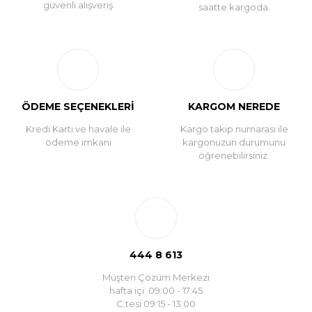
güvenli alışveriş
saatte kargoda.
ÖDEME SEÇENEKLERİ
KARGOM NEREDE
Kredi Kartı ve havale ile
Kargo takip numarası ile
ödeme imkanı
kargonuzun durumunu
öğrenebilirsiniz.
444 8 613
Müşteri Çözüm Merkezi
hafta içi: 09:00 - 17:45
C.tesi 09:15 - 13:00