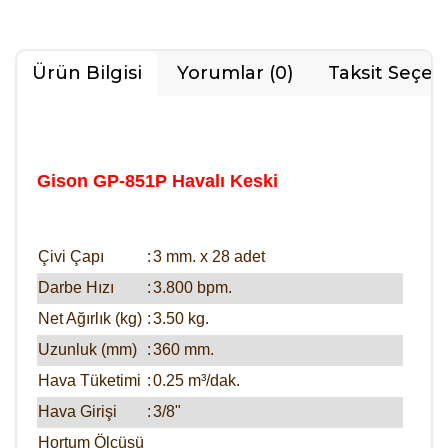
Ürün Bilgisi
Yorumlar (0)
Taksit Seçen
Gison GP-851P Havalı Keski
Çivi Çapı
:
3 mm. x 28 adet
Darbe Hızı
:
3.800 bpm.
Net Ağırlık (kg)
:
3.50 kg.
Uzunluk (mm)
:
360 mm.
Hava Tüketimi
:
0.25 m³/dak.
Hava Girişi
:
3/8"
Hortum Ölçüsü