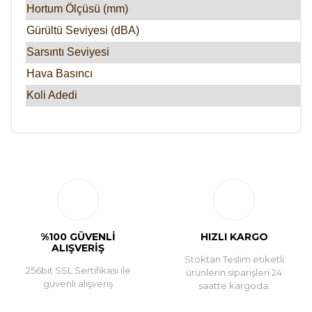
Hortum Ölçüsü (mm)
:
Gürültü Seviyesi (dBA)
:
Sarsıntı Seviyesi
:
Hava Basıncı
:
Koli Adedi
:
Bu ürüne ilk yorumu siz yapın!
Yorum Yaz
%100 GÜVENLİ
HIZLI KARGO
ALIŞVERİŞ
Stoktan Teslim etiketli
256bit SSL Sertifikası ile
ürünlerin siparişleri 24
güvenli alışveriş
saatte kargoda.