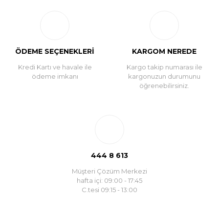
ÖDEME SEÇENEKLERİ
KARGOM NEREDE
Kredi Kartı ve havale ile
Kargo takip numarası ile
ödeme imkanı
kargonuzun durumunu
öğrenebilirsiniz.
444 8 613
Müşteri Çözüm Merkezi
hafta içi: 09:00 - 17:45
C.tesi 09:15 - 13:00