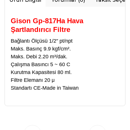
Ürün Bilgisi
Yorumlar (0)
Taksit Seçen
Gison Gp-817Ha Hava
Şartlandırıcı Filtre
Bağlantı Ölçüsü 1/2" pt/npt
Maks. Basınç 9.9 kgf/cm².
Maks. Debi 2.20 m³/dak.
Çalışma Basıncı 5 ~ 60 C
Kurutma Kapasitesi 80 ml.
Filtre Elemanı 20 μ
Standartı CE-Made in Taiwan
Bu ürüne ilk yorumu siz yapın!