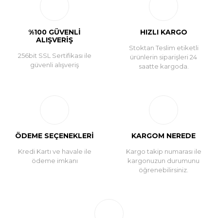
Yorum Yaz
%100 GÜVENLİ
HIZLI KARGO
ALIŞVERİŞ
Stoktan Teslim etiketli
256bit SSL Sertifikası ile
ürünlerin siparişleri 24
güvenli alışveriş
saatte kargoda.
ÖDEME SEÇENEKLERİ
KARGOM NEREDE
Kredi Kartı ve havale ile
Kargo takip numarası ile
ödeme imkanı
kargonuzun durumunu
öğrenebilirsiniz.